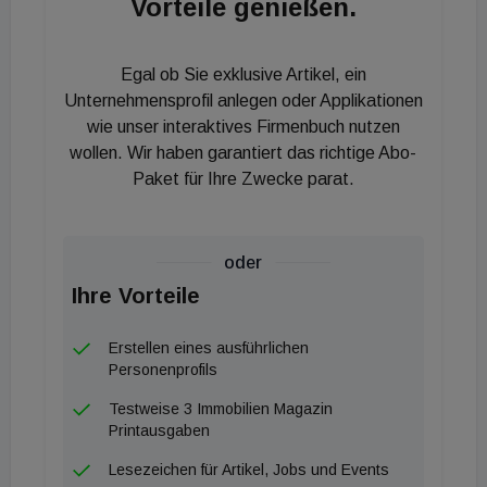
Vorteile genießen.
Gemeinschaftsräume mit Küche, Jugend- und
Kinderspielräume sowie eine großzügige
Dachterrasse im 10. Obergeschoss zur Verfügung.
Egal ob Sie exklusive Artikel, ein
Ein Paketraum, eine Waschküche, ein
Unternehmensprofil anlegen oder Applikationen
Fahrradreparaturraum, eine eigene Service-App für
wie unser interaktives Firmenbuch nutzen
wollen. Wir haben garantiert das richtige Abo-
das Quartier und 70 Tiefgaragenstellplätze runden
Paket für Ihre Zwecke parat.
die Infrastruktur ab. „Mit Sophie kommt ein bereits
fertiggestelltes Wohnprojekt in einer der
gefragtesten Lagen des 9. Bezirks auf den Markt“,
oder
betont Karina Schunker, Geschäftsführerin der EHL
Ihre Vorteile
Wohnen. David Beitwieser, Geschäftsführer von
Optin Immobilien, ergänzt mit Verweis auf die
Erstellen eines ausführlichen
Lagequalitäten nahe dem Franz-Josefs-Bahnhof:
Personenprofils
„Das Projekt bietet ein außergewöhnlich breites
Testweise 3 Immobilien Magazin
Wohnungsangebot von kompakten
Printausgaben
Vorsorgewohnungen bis hin zu großzügigen
Lesezeichen für Artikel, Jobs und Events