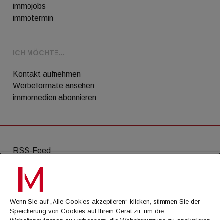
immojobs
immotermin
ICH MÖCHTE...
Kontakt aufnehmen
Werbeformate ansehen
immomedien abonnieren
RSS-Feed
AGB
Datenschutz
Wenn Sie auf „Alle Cookies akzeptieren“ klicken, stimmen Sie der
Kontakt
Speicherung von Cookies auf Ihrem Gerät zu, um die