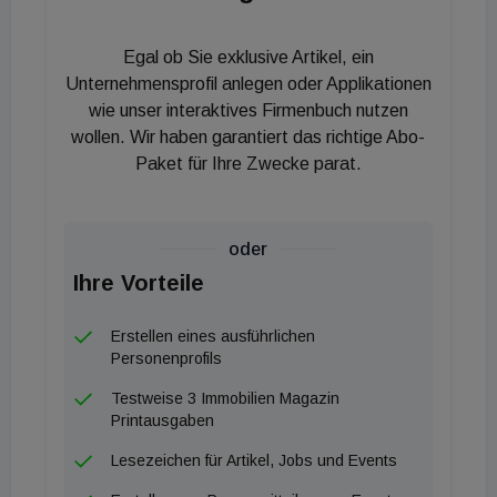
Wohnungssuchende haben die Möglichkeit, sich auf
Basis von drei Paketen umfassend zu
Egal ob Sie exklusive Artikel, ein
Mietwohnungsangeboten beraten zu lassen. Dabei
Unternehmensprofil anlegen oder Applikationen
spielt es keine Rolle, wer die Objekte vermarktet.
wie unser interaktives Firmenbuch nutzen
wollen. Wir haben garantiert das richtige Abo-
Nach einer erfolgreichen Besichtigung werden
Paket für Ihre Zwecke parat.
verschiedene Aspekte geprüft, darunter offene
Fragen zum Mietvertrag, mögliche Mängel bei der
Wohnungsübergabe sowie Unklarheiten bezüglich
oder
Versicherungen. "Schneller mit Besteller" soll so den
Ihre Vorteile
Kund:innen ermöglichen, ohne Unklarheiten in ihr
neues Zuhause einzuziehen.
Erstellen eines ausführlichen
Personenprofils
Testweise 3 Immobilien Magazin
Printausgaben
Lesezeichen für Artikel, Jobs und Events