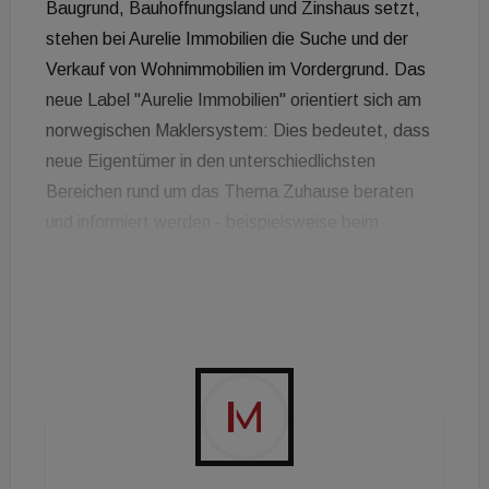
Baugrund, Bauhoffnungsland und Zinshaus setzt,
stehen bei Aurelie Immobilien die Suche und der
Verkauf von Wohnimmobilien im Vordergrund. Das
neue Label "Aurelie Immobilien" orientiert sich am
norwegischen Maklersystem: Dies bedeutet, dass
neue Eigentümer in den unterschiedlichsten
Bereichen rund um das Thema Zuhause beraten
und informiert werden - beispielsweise beim
Abschluss von Versicherungen, bei der Einstellung
von Gärtnern, bei der Suche des passenden
Innenarchitekten uvm. So soll die langfristige
Bindung gesichert und der Kundenbeziehung
gestärkt werden. Seit dem Start des Labels leitet
Armin Achtsnit den Standort von Aurelie Immobilien
im 8. Wiener Gemeindebezirk. "Wir haben den
Anspruch, Kundinnen und Kunden in jeder