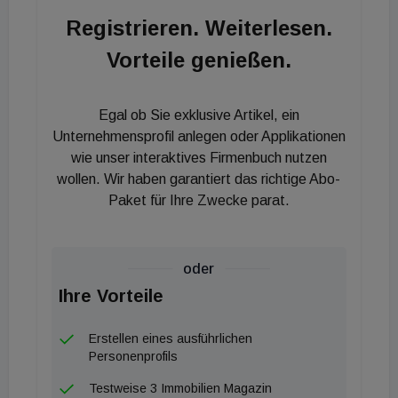
Lebenslage abzuholen, ihre Bedürfnisse
Registrieren. Weiterlesen.
kennenzulernen und dann den optimalen Wohlfühlort
Vorteile genießen.
für sie zu finden. Statt Frust und Stress soll Freude
beim Immobilienkauf dominieren, daher bieten wir
auch nach dem Kauf einzigartige Unterstützung und
Egal ob Sie exklusive Artikel, ein
Beratung", erklärt Achtsnit das Markenversprechen.
Unternehmensprofil anlegen oder Applikationen
Philipp Smula, Geschäftsführer von Aure
wie unser interaktives Firmenbuch nutzen
wollen. Wir haben garantiert das richtige Abo-
Immobilien, ebenso Tochter der Aurez Immobilien,
Paket für Ihre Zwecke parat.
ist sich sicher: "Mit Armin Achtsnit haben wir den
perfekten Profi für unsere Aurelie-Wohlfühlorte.
Denn ihm und unseren Immobilienberatern und -
oder
Beraterinnen gelingt es, durch eine 360°-Betreuung
Ihre Vorteile
und die Vernetzung mit erstklassigen Experten und
Dienstleistern echten Mehrwert beim
Erstellen eines ausführlichen
Immobilienkauf zu schaffen."
Personenprofils
Testweise 3 Immobilien Magazin