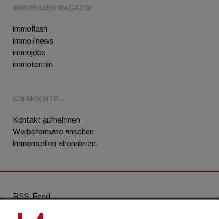
IMMOBILIEN MAGAZIN
immoflash
immo7news
immojobs
immotermin
ICH MÖCHTE...
Kontakt aufnehmen
Werbeformate ansehen
immomedien abonnieren
RSS-Feed
AGB