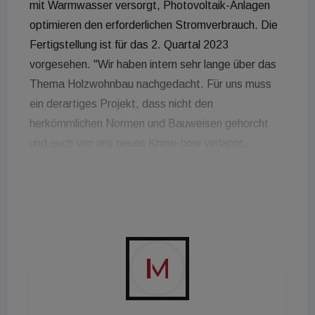
mit Warmwasser versorgt, Photovoltaik-Anlagen
optimieren den erforderlichen Stromverbrauch. Die
Fertigstellung ist für das 2. Quartal 2023
vorgesehen. "Wir haben intern sehr lange über das
Thema Holzwohnbau nachgedacht. Für uns muss
ein derartiges Projekt, dass nicht den
herkömmlichen Normen und Bauweisen gehorcht
und auch von uns neues Know-how verlangt,
rundum stimmig sein um unseren eigenen, hohen
Ansprüchen gerecht werden", so Roland Pichler,
Geschäftsführer Die Wohnkompanie. "Bei
Timber*Laa bestehen alle Wände und Decken aus
Vollholzelementen. Die Außenwände werden in
Holzriegelbauweise errichtet und mit
Zellulosedämmung versehen - dieser Einsatz von
nachwachsenden Rohstoffen ist uns besonders