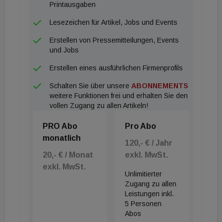
Projekt wird außerdem während der gesamten
Printausgaben
Bauphase von einem Chemiker begleitet, um
Lesezeichen für Artikel, Jobs und Events
sicherzustellen, dass die Bewohner ein
Erstellen von Pressemitteilungen, Events
schadstoffarmes Zuhause erhalten.
und Jobs
Erstellen eines ausführlichen Firmenprofils
Schalten Sie über unsere
ABONNEMENTS
weitere Funktionen frei und erhalten Sie den
vollen Zugang zu allen Artikeln!
PRO Abo
Pro Abo
monatlich
120,- € / Jahr
20,- € / Monat
exkl. MwSt.
exkl. MwSt.
Unlimitierter
Zugang zu allen
Leistungen inkl.
5 Personen
Abos