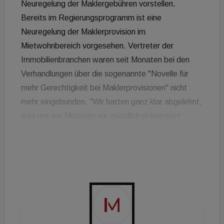
Neuregelung der Maklergebühren vorstellen.
Bereits im Regierungsprogramm ist eine
Neuregelung der Maklerprovision im
Mietwohnbereich vorgesehen. Vertreter der
Immobilienbranchen waren seit Monaten bei den
Verhandlungen über die sogenannte "Novelle für
mehr Gerechtigkeit bei Maklerprovisionen" nicht
mehr eingebunden. "Wir hatten ganz klar abgelehnt,
was uns vor Monaten nur mündlich präsentiert
wurde. Seitdem wurden die Branchenvertreter nicht
mehr eingebunden", erklärt Anton Holzapfel,
Geschäftsführer der ÖVI dem Immoflash. Auch Arno
Wimmer, Sprecher für die Berufsgruppe
Immobilienmakler in der WKO, bestätigt, dass man
zuletzt nicht mehr konsultiert wurde. "Der politische
Wille ist, das deutsche Modell einzuführen. Wir