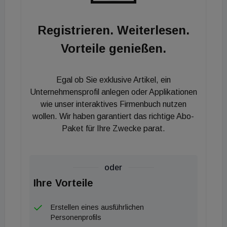
haben anfangs die Problematik des Modells auch
für die Mieter dargelegt und Gegenvorschläge
Registrieren. Weiterlesen.
unterbreitet. Diese wurden aber nicht
Vorteile genießen.
aufgenommen", so Wimmer zum Immoflash. "Auch
wir lassen uns jetzt überraschen, was morgen
präsentiert wird." Der immoflash berichtet morgen
Egal ob Sie exklusive Artikel, ein
ausführlich über das vorgestellte Modell.
Unternehmensprofil anlegen oder Applikationen
wie unser interaktives Firmenbuch nutzen
wollen. Wir haben garantiert das richtige Abo-
Paket für Ihre Zwecke parat.
oder
Ihre Vorteile
Erstellen eines ausführlichen
Personenprofils