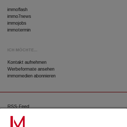
immoflash
immo7news
immojobs
immotermin
ICH MÖCHTE...
Kontakt aufnehmen
Werbeformate ansehen
immomedien abonnieren
RSS-Feed
AGB
Datenschutz