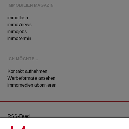
IMMOBILIEN MAGAZIN
immoflash
immo7news
immojobs
immotermin
ICH MÖCHTE...
Kontakt aufnehmen
Werbeformate ansehen
immomedien abonnieren
RSS-Feed
AGB