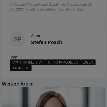
© Cachalot Media House GmbH - Veröffentlicht am 03.
Juli 2023 - zuletzt bearbeitet am 29. Januar 2026
Autor
SP
Stefan Posch
Tags
CYNTHIA BILLISICH
OTTO IMMOBILIEN
EIGEN
KARRIERE
Weitere Artikel