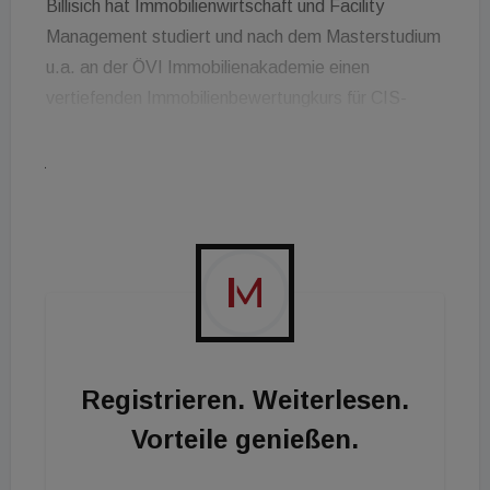
Billisich hat Immobilienwirtschaft und Facility
Management studiert und nach dem Masterstudium
u.a. an der ÖVI Immobilienakademie einen
vertiefenden Immobilienbewertungkurs für CIS-
Immozert und Gerichts-SV absolviert. Die 28-
jährige ist seit 2014 in der Immobilienbranche,
zunächst als Maklerin im Wohnimmobilienvertrieb.
Seit Juni 2020 ist sie bei Otto Immobilien für die
Bereiche Innovationen, Digitalisierungsprojekte,
Startup-Kooperationen, aber vor allem für das neue
Projekt „Maklerdienstleistung der Zukunft“
zuständig.
Registrieren. Weiterlesen.
Vorteile genießen.