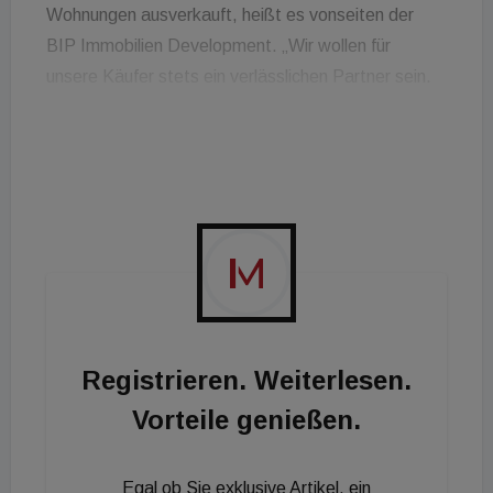
Wohnungen ausverkauft, heißt es vonseiten der
BIP Immobilien Development. „Wir wollen für
unsere Käufer stets ein verlässlichen Partner sein.
Es freut uns daher sehr, dass wir die drei Projekte
fristgerecht an unsere Kunden übergeben können -
trotz Corona. Auch für Nachschub an spannenden
Projekten haben wir gesorgt und erst kürzlich
wieder eine schöne Projektliegenschaft im 21.
Bezirk erworben. Über Angebote für neue Objekte
freuen wir uns natürlich auch weiterhin“, so Manfred
Kräftner, Geschäftsführender Gesellschafter der
BIP Immobilien Development.
Registrieren. Weiterlesen.
Vorteile genießen.
Egal ob Sie exklusive Artikel, ein