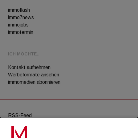
immoflash
immo7news
immojobs
immotermin
ICH MÖCHTE...
Kontakt aufnehmen
Werbeformate ansehen
immomedien abonnieren
RSS-Feed
AGB
Datenschutz