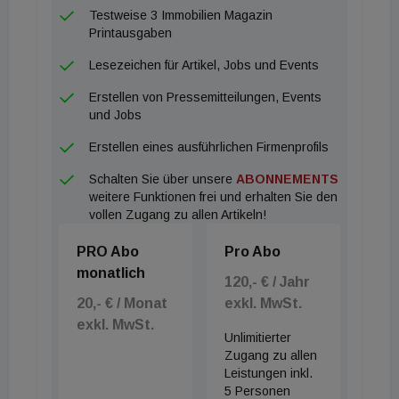
Investments Europas finden sich unverändert in den
Testweise 3 Immobilien Magazin
deutschen Top-7-Märkten sowie in Paris, wo die
Printausgaben
Renditen allesamt unter der 3 %-Marke liegen.
Lesezeichen für Artikel, Jobs und Events
Trotz der anhaltenden Unsicherheit in Bezug auf die
Erstellen von Pressemitteilungen, Events
Covid-19-Pandemie und der damit einhergehenden
und Jobs
Überlegungen rund um Homeoffice und hybride
Erstellen eines ausführlichen Firmenprofils
Arbeitsformen sehen wir bis zum Jahresende keine
Schalten Sie über unsere
ABONNEMENTS
rückläufigen Mietpreise in den einzelnen
weitere Funktionen frei und erhalten Sie den
Büromärkten und erwarten größtenteils ein
vollen Zugang zu allen Artikeln!
stagnierendes Niveau. Im kleineren
PRO Abo
Pro Abo
Spitzensegment
monatlich
120,- € / Jahr
20,- € / Monat
exkl. MwSt.
exkl. MwSt.
Unlimitierter
Zugang zu allen
Leistungen inkl.
5 Personen