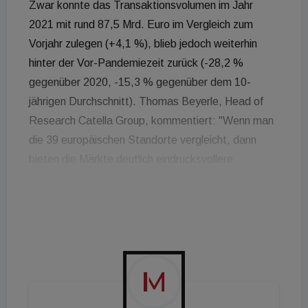
Zwar konnte das Transaktionsvolumen im Jahr
2021 mit rund 87,5 Mrd. Euro im Vergleich zum
Vorjahr zulegen (+4,1 %), blieb jedoch weiterhin
hinter der Vor-Pandemiezeit zurück (-28,2 %
gegenüber 2020, -15,3 % gegenüber dem 10-
jährigen Durchschnitt). Thomas Beyerle, Head of
Research Catella Group, kommentiert: "Wenn man
die 39 europäischen Standorte vergleicht, dann
bieten die Märkte deutlich eindrucksvollere
Diversifikationsmöglichkeiten als in den Jahren vor
der Pandemie. Diese werden sich noch stärker
ausdifferenzieren, sobald sich die Effekte des
Remote Working sukzessive an den lokalen
Büromärkten artikulieren. In diesem Jahr haben wir
Wien neu in die Analyse aufgenommen, denn dort
haben wir eine neue Niederlassung der Catella-