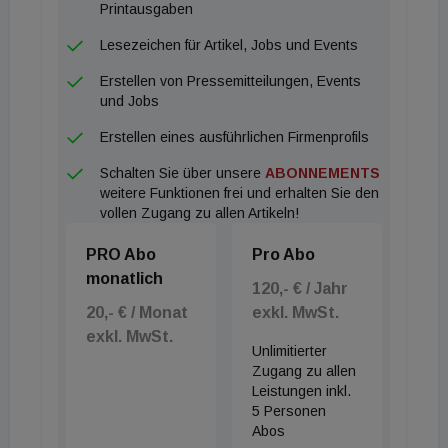
zukunftsfähig und sollten längerfristig ein
Printausgaben
Bestandteil jedes diversifizierten Immobilien-
Lesezeichen für Artikel, Jobs und Events
Portfolios sein", ist Trumpp überzeugt.
Erstellen von Pressemitteilungen, Events
und Jobs
Erstellen eines ausführlichen Firmenprofils
Schalten Sie über unsere
ABONNEMENTS
weitere Funktionen frei und erhalten Sie den
vollen Zugang zu allen Artikeln!
PRO Abo
Pro Abo
monatlich
120,- € / Jahr
20,- € / Monat
exkl. MwSt.
exkl. MwSt.
Unlimitierter
Zugang zu allen
Leistungen inkl.
5 Personen
Abos