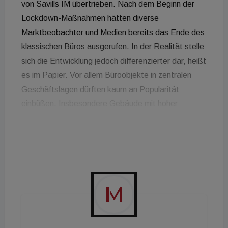
von Savills IM übertrieben. Nach dem Beginn der
Lockdown-Maßnahmen hätten diverse
Marktbeobachter und Medien bereits das Ende des
klassischen Büros ausgerufen. In der Realität stelle
sich die Entwicklung jedoch differenzierter dar, heißt
es im Papier. Vor allem Büroobjekte in zentralen
Geschäftslagen dürften kaum an Popularität
einbüßen. Insbesondere Gebäude mit hoher
Effizienz, guter Verkehrsanbindung und attraktiven
Dienstleistungs- und Nahversorgungsangeboten im
Umfeld werden auch weiterhin von hoher Nachfrage
profitieren. Die Pandemie habe gezeigt, dass das
Arbeiten von zu Hause für viele Unternehmen und
Berufe möglich ist. Dennoch hätten internationale
Umfragen ergeben, dass nur eine Minderheit der
Arbeitnehmer/innen vollständig von zu Hause aus