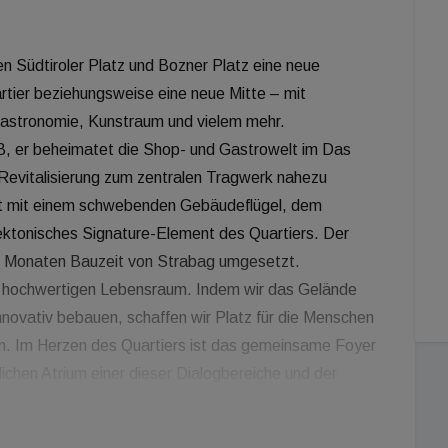
n Südtiroler Platz und Bozner Platz eine neue
artier beziehungsweise eine neue Mitte – mit
Gastronomie, Kunstraum und vielem mehr.
l B, er beheimatet die Shop- und Gastrowelt im Das
Revitalisierung zum zentralen Tragwerk nahezu
ht mit einem schwebenden Gebäudeflügel, dem
ektonisches Signature-Element des Quartiers. Der
20 Monaten Bauzeit von Strabag umgesetzt.
 hochwertigen Lebensraum. Indem wir das Gelände
nnovativ bebauen, schaffen wir Platz für die Menschen
n. Im Herzen des Quartiers ist das gemeinsame Foyer
chen Atrium einer dieser Dialogbereiche und der
t dieses Ortes schon jetzt erahnen und spüren“, freut
 der Raiffeisen-Landesbank Tirol, und betont: „Für die