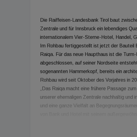
Die Raiffeisen-Landesbank Tirol baut zwische
Zentrale und für Innsbruck ein lebendiges Qu
internationalem Vier-Sterne-Hotel, Handel, 
Im Rohbau fertiggestellt ist jetzt der Bautei
Raiqa. Für das neue Haupthaus ist die Turm-
abgeschlossen, auf seiner Nordseite entste
sogenannten Hammerkopf, bereits ein archit
Rohbau wird seit Oktober des Vorjahres in 
„Das Raiqa macht eine frühere Passage zum
unserer ehemaligen Zentrale nachhaltig und i
und eine ganze Vielfalt an Begegnungsräume
von Bank und Hotel mit seinem außergewöhnli
fortschreitende Rohbau lässt die Besonderhei
sich Reinhard Mayr, der Vorstandsvorsitzende