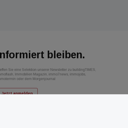
Informiert bleiben.
effen Sie eine Selektion unserer Newsletter zu buildingTIMES,
mmoflash, Immobilien Magazin, immo7news, immojobs,
mmotermin oder dem Morgenjournal
Jetzt anmelden
d
AGB
Datenschutz
Kontakt
Impressum
Mediadaten