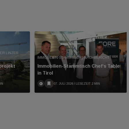
ER LINZER
IMMOBILIEN-STAMMTISCH | NACHBERICHT
projekt
Immobilien-Stammtisch Chef‘s Table
in Tirol
IN
07. JULI 2026
/ LESEZEIT 2 MIN