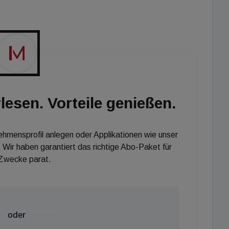
 ist außerdem mit dem kürzlich fertiggestellten
e Handelszeile und das darüberliegende
getan, dieser Bauabschnitt dient außerdem der
Raums.“
lesen. Vorteile genießen.
nehmensprofil anlegen oder Applikationen wie unser
 Wir haben garantiert das richtige Abo-Paket für
 Zwecke parat.
oder