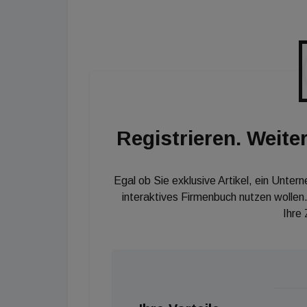
Realisierung der Begegnungsräume im Quartier
Rohbau für den Bauteil B – dieser betrifft di
Terrassenrestaurant – ein wichtiger Schritt 
wirtschaftlichen Belebung des städtischen 
Registrieren. Weiter
Egal ob Sie exklusive Artikel, ein Unter
interaktives Firmenbuch nutzen wollen.
Ihre