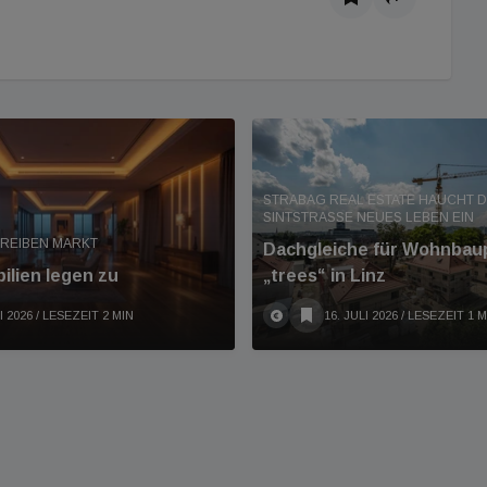
STRABAG REAL ESTATE HAUCHT D
SINTSTRASSE NEUES LEBEN EIN
REIBEN MARKT
Dachgleiche für Wohnbau
lien legen zu
„trees“ in Linz
I 2026
/ LESEZEIT 2 MIN
16. JULI 2026
/ LESEZEIT 1 M