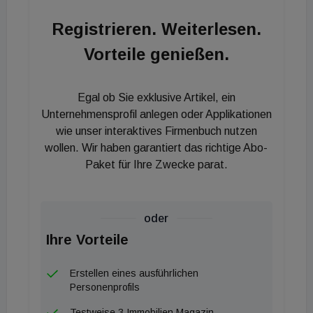
Einsatz von Smart-Key-Technologie ist eine
Registrieren. Weiterlesen.
physische Schlüsselübergabe vor Ort bei
Vorteile genießen.
Erstbesichtigungen nicht mehr zwingend
erforderlich, was laut trovato sowohl den
Verwaltungsaufwand der Makler als auch die
Egal ob Sie exklusive Artikel, ein
fahrtenbedingten CO₂-Emissionen reduziert.
Unternehmensprofil anlegen oder Applikationen
wie unser interaktives Firmenbuch nutzen
wollen. Wir haben garantiert das richtige Abo-
Zusätzlich verfügt das digitale Werkzeug über ein
Paket für Ihre Zwecke parat.
integriertes Bewerbungstool, das Vermittlern einen
strukturierten Überblick über alle Interessenten
bietet und den direkten Vergleich potenzieller
oder
Mieter oder Eigentümer ermöglicht. Verträge
Ihre Vorteile
werden innerhalb des Systems digital erstellt,
individuell angepasst und rechtssicher elektronisch
Erstellen eines ausführlichen
signiert. Ein automatisiertes Kommunikations- und
Personenprofils
Reporting-Tool hält zudem Eigentümer, Makler und
Testweise 3 Immobilien Magazin