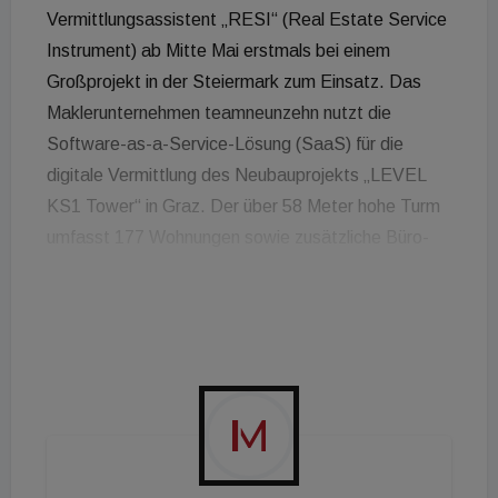
Vermittlungsassistent „RESI“ (Real Estate Service
Instrument) ab Mitte Mai erstmals bei einem
Großprojekt in der Steiermark zum Einsatz. Das
Maklerunternehmen teamneunzehn nutzt die
Software-as-a-Service-Lösung (SaaS) für die
digitale Vermittlung des Neubauprojekts „LEVEL
KS1 Tower“ in Graz. Der über 58 Meter hohe Turm
umfasst 177 Wohnungen sowie zusätzliche Büro-
und Gewerbeeinheiten.
Die Software bildet den gesamten
Vermittlungsprozess von der ersten
Kontaktaufnahme bis zur digitalen
Vertragsunterschrift ab. Über einen integrierten
Besichtigungsmanager können Interessenten rund
um die Uhr Termine online buchen. Durch den