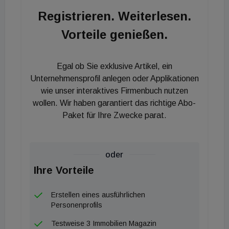
Vermieter:innen genutzt werden, um den Mietzins
Registrieren. Weiterlesen.
zu erhöhen", so Tockner. Nunmehr wird diskutiert,
Vorteile genießen.
dass eine solche Abschaffung lediglich auf
professionelle Vermieter mit einem entsprechend
grossen Wohnungsbestand angewendet werden
Egal ob Sie exklusive Artikel, ein
solle, der private Bereich, also die Vermieter von
Unternehmensprofil anlegen oder Applikationen
"Vorsorgewohnungen" würde von vornherein
wie unser interaktives Firmenbuch nutzen
wollen. Wir haben garantiert das richtige Abo-
ausgeklammtert. Ebenso wird diskutiert, dies
Paket für Ihre Zwecke parat.
zeitlich zu befristen und als Teil des aktuell zu
schnürenden "Krisenhilfspaketes" rund um die
energiekostengedingte Verteuerung des Wohnens
oder
allgemein für zwei odser drei Jahre einzuführen. Wie
Ihre Vorteile
eine derartige Ungleichbehandlung rechtlich gegen
kann, ist derzeit indessen scheinbar noch nirgendwo
Erstellen eines ausführlichen
Gegenstand von Überlegungen.
Personenprofils
Testweise 3 Immobilien Magazin