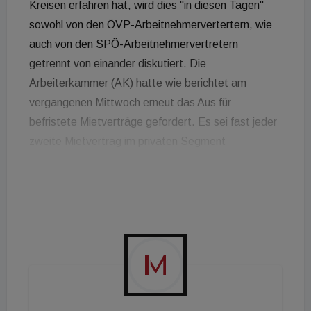
Kreisen erfahren hat, wird dies "in diesen Tagen"
sowohl von den ÖVP-Arbeitnehmervertertern, wie
auch von den SPÖ-Arbeitnehmervertretern
getrennt von einander diskutiert. Die
Arbeiterkammer (AK) hatte wie berichtet am
vergangenen Mittwoch erneut das Aus für
befristete Mietverträge gefordert. Es sei fast jeder
zweite Mietvertrag im privaten Segment
(Hauptmiete, ohne Gemeinde- und
Genossenschaftswohnungen) befristet, schrieb die
AK und verwies dabei auf Mikrozensus-Daten für
2021. Bestehende befristete Mietverträge seien im
Schnitt um 130 Euro pro Monat teurer als
unbefristete Verträge. "Schließlich kann jede
Vertragsverlängerung oder jeder
Mieter:innenwechsel nach einem Vertragsablauf von