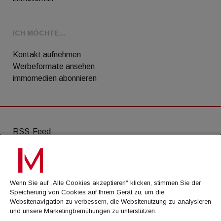
ICH MÖCHTE...
Kontakt aufnehmen
Werbeformate ansehen
immomedien abonnieren
RSS-Feed
AGB
Datenschutz
Wenn Sie auf „Alle Cookies akzeptieren“ klicken, stimmen Sie der
Kontakt
Speicherung von Cookies auf Ihrem Gerät zu, um die
Websitenavigation zu verbessern, die Websitenutzung zu analysieren
Impressum
und unsere Marketingbemühungen zu unterstützen.
Mediadaten