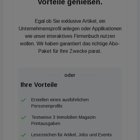
Vorteile genießen.
konsequent um die Menschen kümmert, die einem
ihr Vertrauen schenken. Das Leitbetrieb-Zertifikat
erinnert uns regelmäßig daran, diesen Anspruch
Egal ob Sie exklusive Artikel, ein
nicht als Selbstverständlichkeit zu behandeln“,
Unternehmensprofil anlegen oder Applikationen
kommentiert Michael Ehlmaier, geschäftsführender
wie unser interaktives Firmenbuch nutzen
wollen. Wir haben garantiert das richtige Abo-
Gesellschafter der EHL Immobilien Gruppe, die
Paket für Ihre Zwecke parat.
wiederholte Bestätigung des Qualitätsnachweises.
oder
Ihre Vorteile
Erstellen eines ausführlichen
Personenprofils
Testweise 3 Immobilien Magazin
Printausgaben
Lesezeichen für Artikel, Jobs und Events