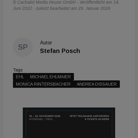
© Cachalot Media House GmbH - Veröffentlicht am 14.
Juni 2022 - zuletzt bearbeitet am 29. Januar 2026
Autor
SP
Stefan Posch
Tags
EHL
MICHAEL EHLMAIER
MONICA RINTERSBACHER
ANDREA DISSAUER