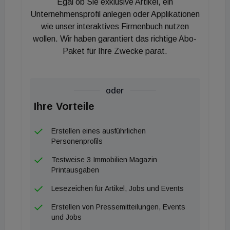
Egal ob Sie exklusive Artikel, ein
ebenso wie dem institutionellen Milliardeninvestor,
Unternehmensprofil anlegen oder Applikationen
macht. Basis dafür sind eine langfristig
wie unser interaktives Firmenbuch nutzen
wollen. Wir haben garantiert das richtige Abo-
ausgerichtete Personalpolitik, in der Aus- und
Paket für Ihre Zwecke parat.
Weiterbildung hohen Stellenwert hat, sowie in
konsequent gelebte Werteorientierung." Michael
Ehlmaier, Geschäftsführender Gesellschafter der
oder
EHL Gruppe, zeigte sich erfreut über die erneute
Ihre Vorteile
Zertifizierung als Leitbetrieb. "Als Marktführer
tragen wir auch Verantwortung für die gesamte
Erstellen eines ausführlichen
Branche und prägen wesentlich das Bild der
Personenprofils
österreichischen Immobilienwirtschaft."
Testweise 3 Immobilien Magazin
Geschäftsführungskollegin Andrea Dissauer
Printausgaben
ergänzt: "Wir sind uns dieser gesellschaftlichen
Lesezeichen für Artikel, Jobs und Events
Verantwortung bewusst und tragen mit unserem
Erstellen von Pressemitteilungen, Events
Research wesentlich zu transparenten Märkten bei.
und Jobs
Neben unserem sozialen und humanitären