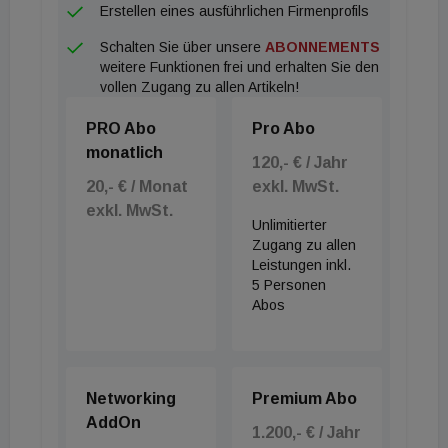
Erstellen eines ausführlichen Firmenprofils
Engagement und dank unserer starken
Schalten Sie über unsere
ABONNEMENTS
internationalen Präsenz sind wir auch Botschafter
weitere Funktionen frei und erhalten Sie den
des Wirtschaftsstandorts Österreich."
vollen Zugang zu allen Artikeln!
PRO Abo
Pro Abo
monatlich
120,- € / Jahr
20,- € / Monat
exkl. MwSt.
exkl. MwSt.
Unlimitierter
Zugang zu allen
Leistungen inkl.
5 Personen
Abos
Networking
Premium Abo
AddOn
1.200,- € / Jahr