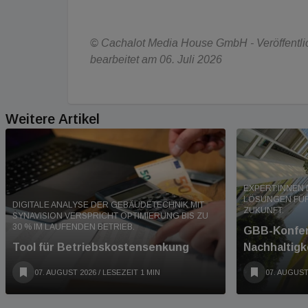
© Cachalot Media House GmbH - Veröffentlich
bearbeitet am 06. Juli 2026
Weitere Artikel
EXPERT:INNEN 
LÖSUNGEN FÜR
DIGITALE ANALYSE DER GEBÄUDETECHNIK MIT
ZUKUNFT.
SYNAVISION VERSPRICHT OPTIMIERUNG BIS ZU
30 % IM LAUFENDEN BETRIEB.
GBB-Konfer
Tool für Betriebskostensenkung
Nachhaltigk
07. AUGUST 2026
/ LESEZEIT 1 MIN
07. AUGUST