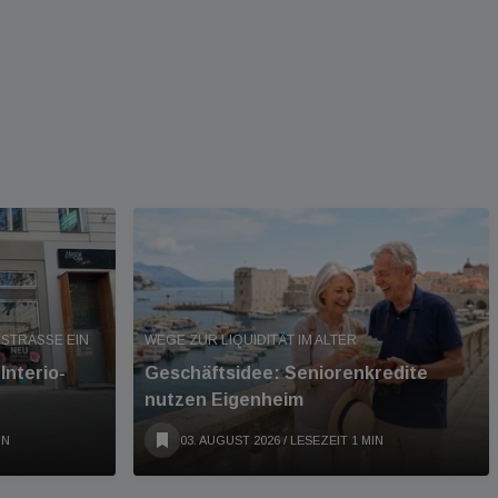
STRASSE EIN
WEGE ZUR LIQUIDITÄT IM ALTER
Interio-
Geschäftsidee: Seniorenkredite
nutzen Eigenheim
IN
03. AUGUST 2026
/ LESEZEIT 1 MIN