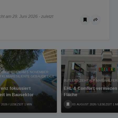
t am 29. Juni 2026 - zuletzt
DISKUTIEREN AM 5. NOVEMBER
 KLIMARESILIENTE GEBÄUDE DER
BUTLERS ZIEHT AUF MARIAHILFER 
enz fokussiert
EHL & Comfort vermieten 
eit im Bausektor
Fläche
 2026
/ LESEZEIT 1 MIN
03. AUGUST 2026
/ LESEZEIT 1 M