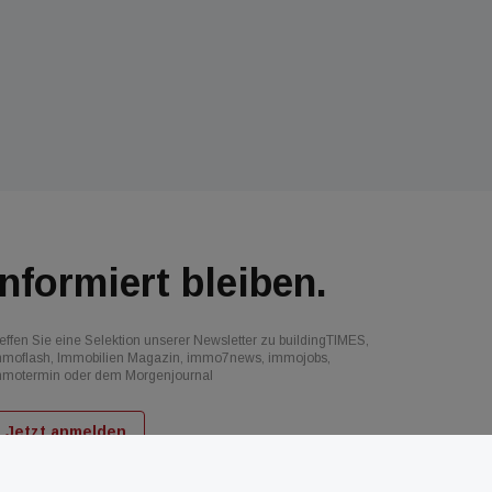
Informiert bleiben.
effen Sie eine Selektion unserer Newsletter zu buildingTIMES,
mmoflash, Immobilien Magazin, immo7news, immojobs,
mmotermin oder dem Morgenjournal
Jetzt anmelden