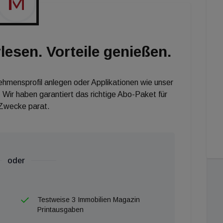
rs geben. Die Expo Real ist damit die größte und
ranche weltweit in diesem Jahr. Außerdem gilt:
lesen. Vorteile genießen.
nehmensprofil anlegen oder Applikationen wie unser
 Wir haben garantiert das richtige Abo-Paket für
 Zwecke parat.
oder
Testweise 3 Immobilien Magazin
Printausgaben