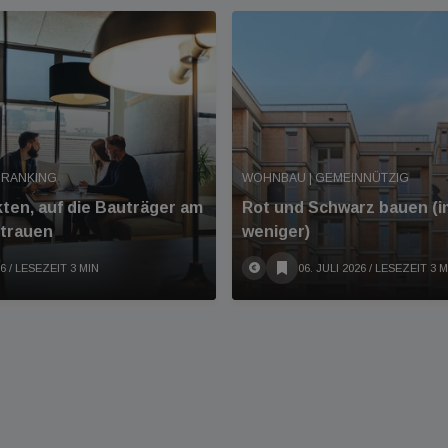
 RANKING
WOHNBAU | GEMEINNÜTZIG
kten, auf die Bauträger am
Rot und Schwarz bauen (
rtrauen
weniger)
26
/ LESEZEIT 3 MIN
06. JULI 2026
/ LESEZEIT 3 M