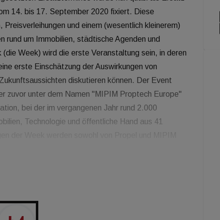
om 14. bis 17. September 2020 fixiert. Diese
 Preisverleihungen und einem (wesentlich kleinerem)
en rund um Immobilien, städtische Agenden und
(die Week) wird die erste Veranstaltung sein, in deren
ine erste Einschätzung der Auswirkungen von
Zukunftsaussichten diskutieren können. Der Event
einer zuvor unter dem Namen "MIPIM Proptech Europe"
ation, bei der im vergangenen Jahr rund 2.000
ilien, Technologie und öffentliche Hand aus 41
en der Week werden sowohl von Propel und MIPIM
. In der Zwischenzeit wird die digitale Plattform
 Am 15. September 2020 findet eine geschlosssene
nleger die Auswirkungen von Covid‑19 auf internationaler
t am besten geeignete Anlagestrategie festlegen
lassische Expo Real satt, deren Durchführung nach
eint. Eine definitive Festlegung dazu will die Messe