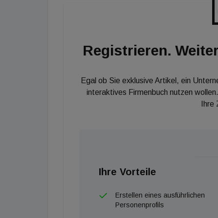
München jedenfalls noch im Laufe des Somme
wichtigste Veranstaltung für die Immobilienb
Gemeinsam schaffen wir das!
Registrieren. Weiter
Egal ob Sie exklusive Artikel, ein Unter
interaktives Firmenbuch nutzen wollen.
Ihre
Ihre Vorteile
Erstellen eines ausführlichen
Personenprofils