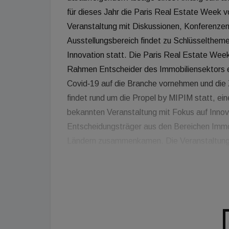
für dieses Jahr die Paris Real Estate Week v
Veranstaltung mit Diskussionen, Konferenzen,
Ausstellungsbereich findet zu Schlüsselthem
Innovation statt. Die Paris Real Estate Week 
Rahmen Entscheider des Immobiliensektors e
Covid‑19 auf die Branche vornehmen und die 
findet rund um die Propel by MIPIM statt, 
bekannten Veranstaltung mit Fokus auf Innov
Entscheidungsträger aus den Bereichen Immob
Ländern zusammenkamen. Die Veranstaltung
als auch von Kunden und Partnern ausgerichtet
MIPIM Connect weiterhin parallel betrieben.
Veranstaltung statt, bei der institutionelle A
Ebene diskutieren und die für diesen Kontex
können. Kurz danach findet in München die k
aktuellen Informationen derzeit gesichert sch