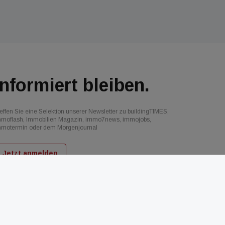
Informiert bleiben.
effen Sie eine Selektion unserer Newsletter zu buildingTIMES,
mmoflash, Immobilien Magazin, immo7news, immojobs,
mmotermin oder dem Morgenjournal
Jetzt anmelden
d
AGB
Datenschutz
Kontakt
Impressum
Mediadaten