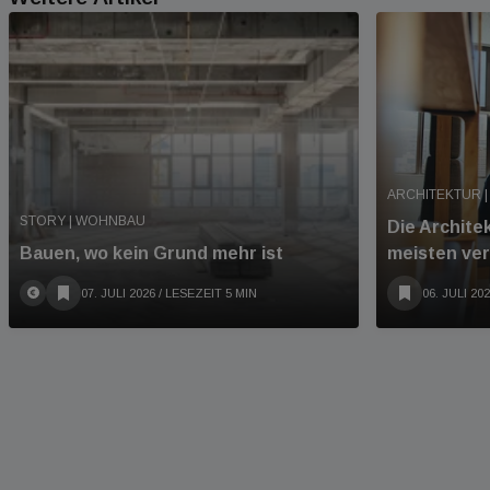
ARCHITEKTUR |
STORY | WOHNBAU
Die Archite
Bauen, wo kein Grund mehr ist
meisten ve
07. JULI 2026
/ LESEZEIT 5 MIN
06. JULI 20