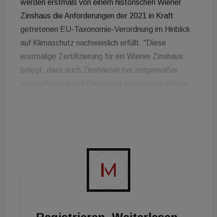
werden erstmals von einem historischen Wiener
Zinshaus die Anforderungen der 2021 in Kraft
getretenen EU-Taxonomie-Verordnung im Hinblick
auf Klimaschutz nachweislich erfüllt. "Diese
erstmalige Zertifizierung für ein Wiener Zinshaus
belegt, dass auch Zinshäuser bei zeitgemäßer
Instandhaltung und Betreuung taxonomiekonform
sein können", erklärt Gerhard Lahner, COO und
Vorstandsmitglied der Vienna Insurance Group. "Wir
freuen uns sehr über den gemeinsamen Erfolg bei
diesem richtungsweisenden Pilotprojekt und
bedanken uns neben der VIG auch bei den
Projektpartnern ATP Sustain und PwC. Das Projekt
zeigt, dass auch ein historisches Objekt, zum
Übergang in eine low-carbon, widerstandsfähige
und ressourcenschonende Wirtschaft beitragen