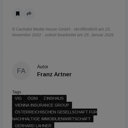
© Cachalot Media House GmbH - Veröffentlicht am 23.
November 2022 - zuletzt bearbeitet am 29. Januar 2026
Autor
FA
Franz Artner
Tags
VIG
ÖGNI
ZINSHAUS
VIENNA INSURANCE GROUP
ÖSTERREICHISCHEN GESELLSCHAFT FÜR
NACHHALTIGE IMMOBILIENWIRTSCHAFT
GERHARD LAHNER