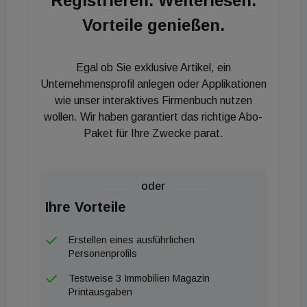
Registrieren. Weiterlesen.
kann", ergänzt ÖGNI-Geschäftsführer Peter
Vorteile genießen.
Engert. Die Herausforderung, ein aus der letzten
Jahrhundertwende stammendes Zinshaus nach den
Maßstäben des Kriterienkataloges der EU zu
Egal ob Sie exklusive Artikel, ein
nachhaltigen Tätigkeiten auszurichten, zu
Unternehmensprofil anlegen oder Applikationen
verbessern und energietechnisch zu optimieren,
wie unser interaktives Firmenbuch nutzen
wollen. Wir haben garantiert das richtige Abo-
konnte nur gemeinsam mit den Mietern gelingen.
Paket für Ihre Zwecke parat.
Das 1911 in unmittelbarer Nähe zum Stephansplatz
errichtete Haus in der Singerstraße 8 beherbergt
bis heute renommierte Geschäfte, Büros und
oder
Wohnungen.
Ihre Vorteile
Erstellen eines ausführlichen
Personenprofils
Testweise 3 Immobilien Magazin
Printausgaben