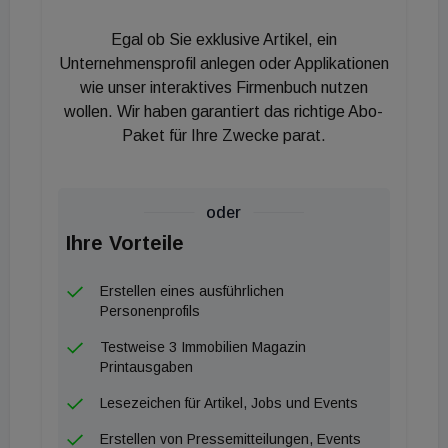
makroökonomischen und finanziellen Kontext
positionieren wollen, versuchen zwangsläufig, neue
Egal ob Sie exklusive Artikel, ein
Maßstäbe zu setzen. In Europa ist das
Unternehmensprofil anlegen oder Applikationen
Investmentvolumen in Gewerbeimmobilien im
wie unser interaktives Firmenbuch nutzen
wollen. Wir haben garantiert das richtige Abo-
Vergleich zum Vorjahr um 63 Prozent gesunken und
Paket für Ihre Zwecke parat.
lag im ersten Quartal 2023 bei 26,5 Milliarden Euro.
Im ersten Quartal 2023 stieg der Anteil der globalen
Investoren (im Vergleich zu europäischen
oder
Investoren), die die Preisvorteile nutzen wollten.
Ihre Vorteile
Insgesamt verzeichneten alle Anlageklassen und
Märkte rückläufige Investitionsvolumina. Dennoch
Erstellen eines ausführlichen
stachen Diversifizierungsanlagen aufgrund ihres
Personenprofils
defensiveren Profils hervor. So ging beispielsweise
Testweise 3 Immobilien Magazin
das Investmentvolumen in europäische
Printausgaben
Gesundheitsimmobilien in den letzten zwölf
Lesezeichen für Artikel, Jobs und Events
Monaten bis März 2023 zurück und lag mit 9,5
Erstellen von Pressemitteilungen, Events