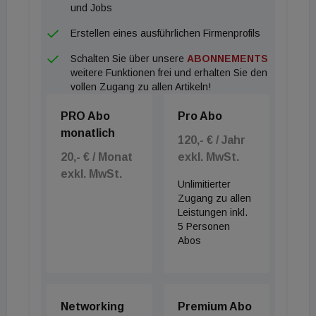
Milliarden Euro dennoch über dem langfristigen
und Jobs
Durchschnitt. Großbritannien und Deutschland
Erstellen eines ausführlichen Firmenprofils
bleiben die dynamischsten europäischen
Schalten Sie über unsere
ABONNEMENTS
Immobilienmärkte trotz eines Rückgangs des
weitere Funktionen frei und erhalten Sie den
Investitionsvolumens um 68 Prozent bzw. 71
vollen Zugang zu allen Artikeln!
Prozent im Vorjahresvergleich. Irland, Belgien und
PRO Abo
Pro Abo
Frankreich sind dagegen am robustesten und
monatlich
verzeichneten Rückgänge von weniger als 30
120,- € / Jahr
20,- € / Monat
exkl. MwSt.
Prozent. Der Aufwärtstrend bei den
exkl. MwSt.
Immobilienrenditen in peripheren Lagen setzte sich
Unlimitierter
im ersten Quartal europaweit in einer Spanne von
Zugang zu allen
Leistungen inkl.
25 bis 50 Basispunkten fort, während die
5 Personen
Spitzenrenditen für Büroimmobilien weitgehend
Abos
stabil blieben. Paris, London und die wichtigsten
deutschen Städte (Berlin, Hamburg, München und
Frankfurt) bieten nach wie vor Spitzenrenditen von
Networking
Premium Abo