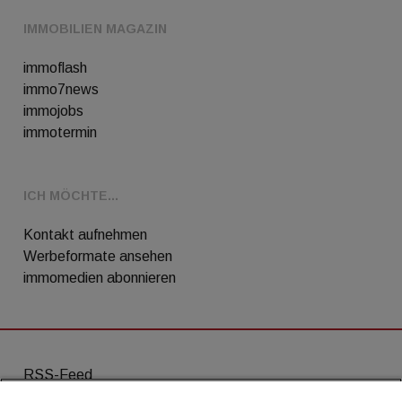
IMMOBILIEN MAGAZIN
immoflash
immo7news
immojobs
immotermin
ICH MÖCHTE...
Kontakt aufnehmen
Werbeformate ansehen
immomedien abonnieren
RSS-Feed