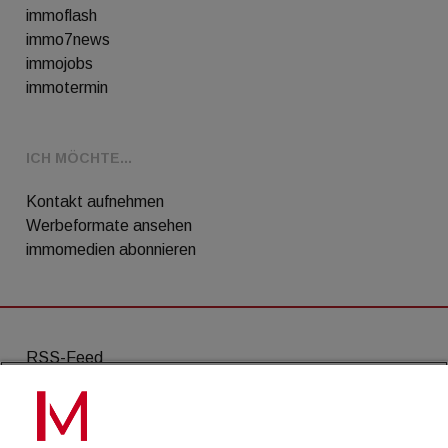
immoflash
immo7news
immojobs
immotermin
ICH MÖCHTE...
Kontakt aufnehmen
Werbeformate ansehen
immomedien abonnieren
RSS-Feed
AGB
Datenschutz