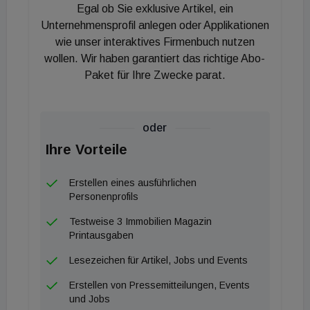
"Kreislauffähigkeit ist nicht nur umgesetzte
Egal ob Sie exklusive Artikel, ein
Nachhaltigkeit, sondern wird in Zukunft auch ein
Unternehmensprofil anlegen oder Applikationen
essenzielles Kriterium bei der Bewertung von
wie unser interaktives Firmenbuch nutzen
wollen. Wir haben garantiert das richtige Abo-
Gebäuden werden. Mit unserem Bauzentrum sind
Paket für Ihre Zwecke parat.
wir diesbezüglich ein absoluter Vorreiter!"
oder
Ihre Vorteile
Erstellen eines ausführlichen
Personenprofils
Testweise 3 Immobilien Magazin
Printausgaben
Lesezeichen für Artikel, Jobs und Events
Erstellen von Pressemitteilungen, Events
und Jobs