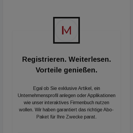
Falkensteiner: Sardinien-Deal fix
Und jetzt die Meldungen im Detail:
Gewerbe-Ausfälle verzehnfacht
Registrieren. Weiterlesen.
Die österreichischen Banken schwimmen in Geld,
Vorteile genießen.
doch am Horizont brauen sich dunkle Wolken
zusammen. Laut dem aktuellen
Finanzstabilitätsbericht der Nationalbank erzielten
Egal ob Sie exklusive Artikel, ein
die heimischen Institute im letzten Jahr einen
Unternehmensprofil anlegen oder Applikationen
Rekordgewinn von knapp 12 Milliarden Euro. Dank
wie unser interaktives Firmenbuch nutzen
wollen. Wir haben garantiert das richtige Abo-
dieser Puffer ist der Sektor zwar so krisenfest wie
Paket für Ihre Zwecke parat.
nie zuvor, doch OeNB-Gouverneur Martin Kocher
warnt vor einem gefährlichen Mix aus schwachem