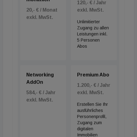
Während die geopolitische Lage angespannt bleibt,
120,- € / Jahr
20,- € / Monat
exkl. MwSt.
senden die deutschen Pfandbriefbanken ein
exkl. MwSt.
optimistisches Signal. Trotz der Unsicherheiten
Unlimitierter
durch den Iran-Krieg rechnet der Bankenverband
Zugang zu allen
Leistungen inkl.
vdp für das laufende Jahr 2026 mit leicht
5 Personen
steigenden Immobilienpreisen. Bereits im
Abos
vergangenen Jahr kletterten die Preise um rund 4
%, nachdem sie 2024 um knapp 2 % zugelegt
hatten. Die Talsohle scheint damit endgültig
Networking
Premium Abo
durchschritten.
AddOn
1.200,- € / Jahr
584,- € / Jahr
exkl. MwSt.
Besonders das Neugeschäft mit Immobilienkrediten
exkl. MwSt.
Erstellen Sie Ihr
hat massiv angezogen: Die Institute weiteten ihre
ausführliches
Darlehenszusagen im Jahr 2025 um fast 16 % auf
Personenprofil,
über 148 Milliarden Euro aus. Vor allem
Zugang zum
digitalen
Wohnimmobilien bleiben der Motor dieser Erholung.
Immobilien