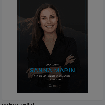
weiter im Tag passiert, lesen Sie ab 14 Uhr auf
immomedien.at.