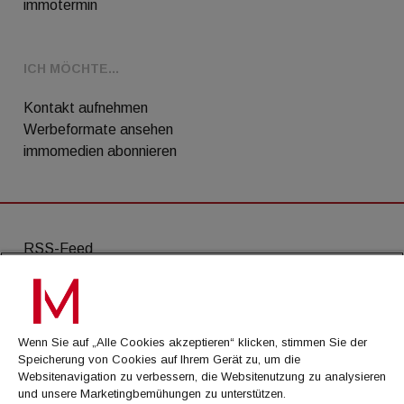
immotermin
ICH MÖCHTE...
Kontakt aufnehmen
Werbeformate ansehen
immomedien abonnieren
RSS-Feed
AGB
Datenschutz
Wenn Sie auf „Alle Cookies akzeptieren“ klicken, stimmen Sie der
Kontakt
Speicherung von Cookies auf Ihrem Gerät zu, um die
Websitenavigation zu verbessern, die Websitenutzung zu analysieren
Impressum
und unsere Marketingbemühungen zu unterstützen.