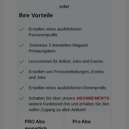
Wachstum und steigenden Inflationsrisiken durch
oder
den Iran-Krieg.
Ihre Vorteile
Besonders brenzlig wird es bei den
Erstellen eines ausführlichen
Gewerbeimmobilien: Hier haben sich die
Personenprofils
Kreditausfälle in den letzten 3 Jahren verzehnfacht.
Testweise 3 Immobilien Magazin
Mittlerweile gilt fast jeder 7. Kredit im gewerblichen
Printausgaben
Wohnbau als notleidend. Die Nationalbank mahnt
Lesezeichen für Artikel, Jobs und Events
die Banken daher zur Vorsicht und fordert höhere
Erstellen von Pressemitteilungen, Events
Risikopuffer, um für weitere Schocks gewappnet zu
und Jobs
sein. Während die Institute also glänzende Zahlen
Erstellen eines ausführlichen Firmenprofils
schreiben, müssen sie gleichzeitig Milliarden für
Schalten Sie über unsere
ABONNEMENTS
faule Kredite zur Seite legen.
weitere Funktionen frei und erhalten Sie den
vollen Zugang zu allen Artikeln!
Preistrend: Immobilienmarkt trotzt der Krise
PRO Abo
Pro Abo
monatlich