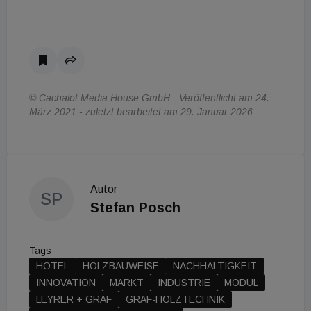
© Cachalot Media House GmbH - Veröffentlicht am 24.
März 2021 - zuletzt bearbeitet am 29. Januar 2026
Autor
SP
Stefan Posch
Tags
HOTEL
HOLZBAUWEISE
NACHHALTIGKEIT
INNOVATION
MARKT
INDUSTRIE
MODUL
LEYRER + GRAF
GRAF-HOLZTECHNIK