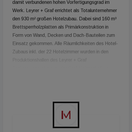
damit verbundenen hohen Vorfertigungsgrad im
Werk. Leyrer + Graf errichtet als Totalunternehmer
den 930 m² großen Hotelzubau. Dabei sind 160 m³
Brettsperrholzplatten als Primärkonstruktion in
Form von Wand, Decken und Dach-Bauteilen zum
Einsatz gekommen. Alle Räumlichkeiten des Hotel-
Zubaus inkl. der 22 Hotelzimmer wurden in den
Produktionshallen des Leyrer + Graf
Tochterunternehmens, der Graf-Holztechnik, in
Horn fixfertig produziert und aufgebaut. Neben den
neuen Zimmern werden auch ein Frühstücksraum,
ein Küchengerätelager sowie Abstell-, Technik- und
Housekeepingräume errichtet.