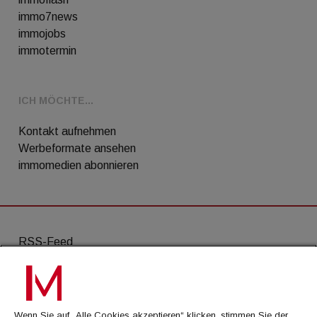
immo7news
immojobs
immotermin
ICH MÖCHTE...
Kontakt aufnehmen
Werbeformate ansehen
immomedien abonnieren
RSS-Feed
AGB
Datenschutz
Wenn Sie auf „Alle Cookies akzeptieren“ klicken, stimmen Sie der