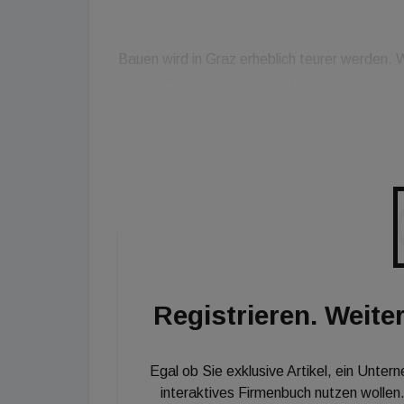
Bauen wird in Graz erheblich teurer werden. 
Immo7 News. Außerdem: Wie sich die Wohnbau
den immo7 News anmelden: Einfach auf
[url=http://immoseven.at/newsletteranmeldun
abonnieren. Schon werden Sie jeden Freitag
unserem Web-TV-Format versorgt!
Registrieren. Weiter
Egal ob Sie exklusive Artikel, ein Unter
interaktives Firmenbuch nutzen wollen.