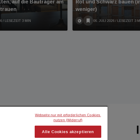
kten, auf die Bauträger am
Rot und Schwarz bauen (
rtrauen
weniger)
26
/ LESEZEIT 3 MIN
06. JULI 2026
/ LESEZEIT 3 M
Webseite nur mit erforderlichen Cookies 
nutzen (Widerruf)
BILIEN MAGAZIN
ICH MÖCHTE...
Alle Cookies akzeptieren