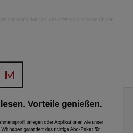
Was der Grund dafür ist, das erfahren Sie morgen in den
kredite aktuell entwickeln. So können Sie sich bei
g.html]immoseven.at[/url] klicken, Daten eingeben und
morgen mit den wichtigsten Nachrichten der Woche in
lesen. Vorteile genießen.
nehmensprofil anlegen oder Applikationen wie unser
 Wir haben garantiert das richtige Abo-Paket für