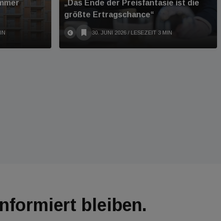
immer
„Das Ende der Preisfantasie ist die
größte Ertragschance“
IN
30. JUNI 2026
/ LESEZEIT 3 MIN
Informiert bleiben.