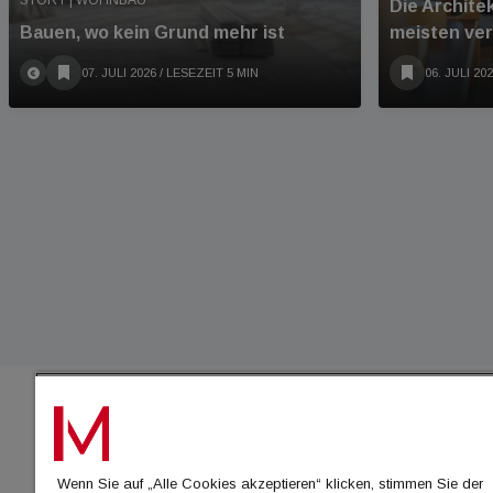
STORY | WOHNBAU
Die Archite
Bauen, wo kein Grund mehr ist
meisten ve
07. JULI 2026
/ LESEZEIT 5 MIN
06. JULI 20
IMMO
Wenn Sie auf „Alle Cookies akzeptieren“ klicken, stimmen Sie der