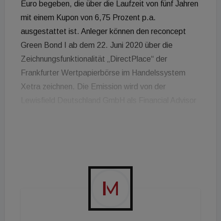
Euro begeben, die über die Laufzeit von fünf Jahren
mit einem Kupon von 6,75 Prozent p.a.
ausgestattet ist. Anleger können den reconcept
Green Bond I ab dem 22. Juni 2020 über die
Zeichnungsfunktionalität „DirectPlace“ der
Frankfurter Wertpapierbörse im Handelssystem
Xetra zeichnen. Die Emission wird von der
Lewisfield Deutschland GmbH als Financial Advisor
begleitet. Als Orderbuchmanager fungiert die ICF
Bank AG. Mit den zufließenden Mitteln plant das
Unternehmen, Investitionen der reconcept Gruppe
und zugehöriger Projektgesellschaften im Bereich
der Erneuerbaren Energien vornehmlich in Kanada
und Finnland zu finanzieren sowie maximal zu 50
Prozent bisherige externe Finanzierungen
abzulösen oder diese innerhalb der reconcept