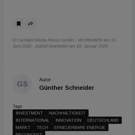
© Cachalot Media House GmbH - Veröffentlicht am 16.
Juni 2020 - zuletzt bearbeitet am 29. Januar 2026
Autor
GS
Günther Schneider
Tags
INVESTMENT
NACHHALTIGKEIT
INTERNATIONAL
INNOVATION
DEUTSCHLAND
MARKT
TECH
ERNEUERBARE ENERGIE
RECONCEPT