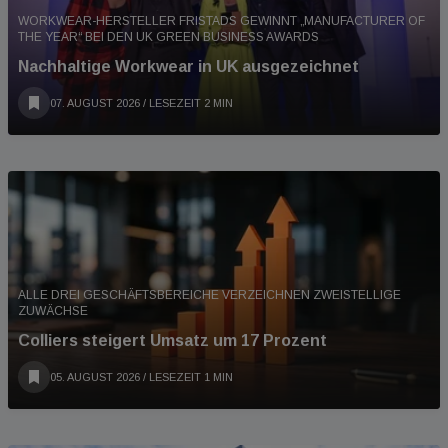
WORKWEAR-HERSTELLER FRISTADS GEWINNT „MANUFACTURER OF
THE YEAR“ BEI DEN UK GREEN BUSINESS AWARDS
Nachhaltige Workwear in UK ausgezeichnet
07. AUGUST 2026
/ LESEZEIT 2 MIN
ALLE DREI GESCHÄFTSBEREICHE VERZEICHNEN ZWEISTELLIGE
ZUWÄCHSE
Colliers steigert Umsatz um 17 Prozent
05. AUGUST 2026
/ LESEZEIT 1 MIN