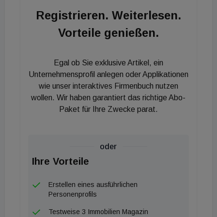
Gruppe umzufinanzieren. Des Weiteren ist
Registrieren. Weiterlesen.
beabsichtigt, die Projektplanung im
Vorteile genießen.
Windenergiebereich auch auf andere Länder
Skandinaviens und des Baltikums sowie im
Photovoltaikbereich auf Zypern auszuweiten.
Egal ob Sie exklusive Artikel, ein
Unternehmensprofil anlegen oder Applikationen
wie unser interaktives Firmenbuch nutzen
wollen. Wir haben garantiert das richtige Abo-
Paket für Ihre Zwecke parat.
oder
Ihre Vorteile
Erstellen eines ausführlichen
Personenprofils
Testweise 3 Immobilien Magazin