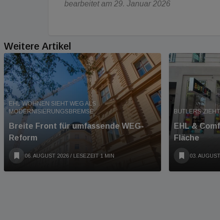
bearbeitet am 29. Januar 2026
Weitere Artikel
EHL WOHNEN SIEHT WEG ALS
MODERNISIERUNGSBREMSE
BUTLERS ZIEHT
Breite Front für umfassende WEG-
EHL & Comfo
Reform
Fläche
06. AUGUST 2026
/ LESEZEIT 1 MIN
03. AUGUST