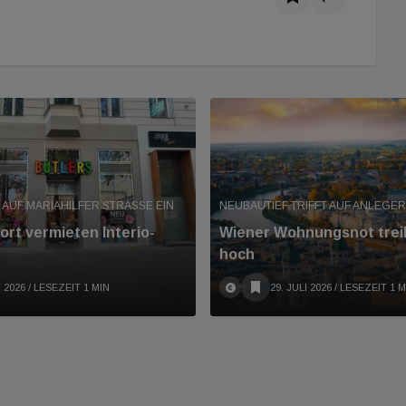
 AUF MARIAHILFER STRASSE EIN
NEUBAUTIEF TRIFFT AUF ANLEGE
rt vermieten Interio-
Wiener Wohnungsnot trei
hoch
 2026
/ LESEZEIT 1 MIN
29. JULI 2026
/ LESEZEIT 1 M