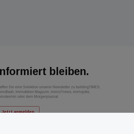
Informiert bleiben.
effen Sie eine Selektion unserer Newsletter zu buildingTIMES,
mmoflash, Immobilien Magazin, immo7news, immojobs,
mmotermin oder dem Morgenjournal
Jetzt anmelden