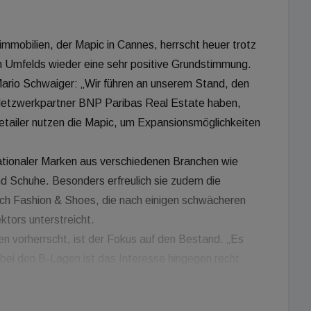
mmobilien, der Mapic in Cannes, herrscht heuer trotz
n Umfelds wieder eine sehr positive Grundstimmung.
ario Schwaiger: „Wir führen an unserem Stand, den
Netzwerkpartner BNP Paribas Real Estate haben,
etailer nutzen die Mapic, um Expansionsmöglichkeiten
ationaler Marken aus verschiedenen Branchen wie
d Schuhe. Besonders erfreulich sie zudem die
ch Fashion & Shoes, die nach einigen schwächeren
tors unterstreicht.
ten vorherrscht, ist der Fokus auf den Bestand. „Es
ei den B-Lagen ist das Interesse hingegen recht
ich Neubauflächen benötigt, sondern das Interesse
aktiven, gut etablierten Standorten. In den Bestlagen