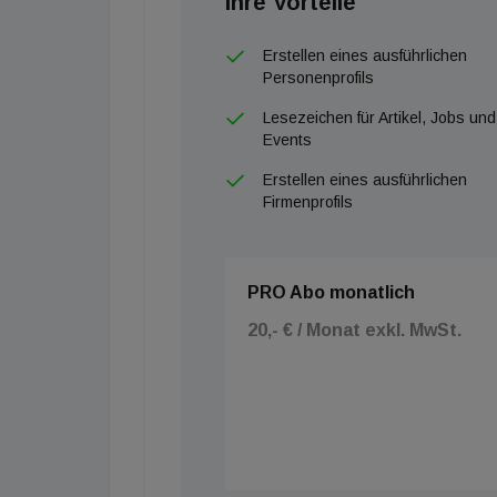
Ihre Vorteile
spürbar ist das im Luxusbereich und für glo
Top-Adressen.“
Erstellen eines ausführlichen
Ebenfalls erfreulich: Das Interesse konzentrie
Personenprofils
Landeshauptstädte sind für viele internatio
Lesezeichen für Artikel, Jobs und
Start in Österreich erfolgt zwar in aller Regel
Events
Expansionsschritte bereits mitgedacht und fr
Erstellen eines ausführlichen
Landeshauptstädten wie Graz und Linz, durch
Firmenprofils
erklärt Schwaiger.
PRO Abo monatlich
20,- € / Monat exkl. MwSt.