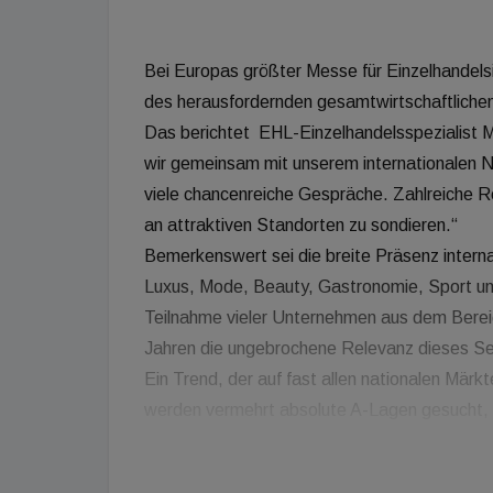
Bei Europas größter Messe für Einzelhandelsi
des herausfordernden gesamtwirtschaftliche
Das berichtet EHL-Einzelhandelsspezialist M
wir gemeinsam mit unserem internationalen 
viele chancenreiche Gespräche. Zahlreiche R
an attraktiven Standorten zu sondieren.“
Bemerkenswert sei die breite Präsenz intern
Luxus, Mode, Beauty, Gastronomie, Sport un
Teilnahme vieler Unternehmen aus dem Berei
Jahren die ungebrochene Relevanz dieses Sek
Ein Trend, der auf fast allen nationalen Märk
werden vermehrt absolute A-Lagen gesucht, b
eingeschränkt. Daher werden nicht vordringl
konzentriert sich auf Bestandsflächen an attr