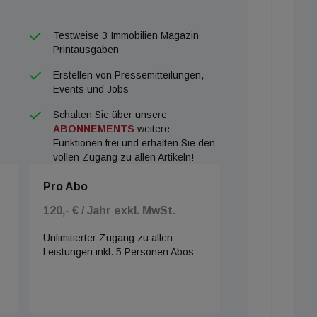
bale Luxusmarken sind Kohlmarkt oder Graben absolute
Testweise 3 Immobilien Magazin
rt sich nicht ausschließlich auf Wien, auch
Printausgaben
nale Einzelhandelskonzepte durchaus ein Thema: „Der
Erstellen von Pressemitteilungen,
 in Wien, aber in vielen Fällen werden weitere
Events und Jobs
ühzeitig Möglichkeiten in den größeren
Schalten Sie über unsere
aus aber auch Salzburg und Innsbruck evaluiert“,
ABONNEMENTS
weitere
Funktionen frei und erhalten Sie den
vollen Zugang zu allen Artikeln!
Pro Abo
120,- € / Jahr exkl. MwSt.
Unlimitierter Zugang zu allen
Leistungen inkl. 5 Personen Abos