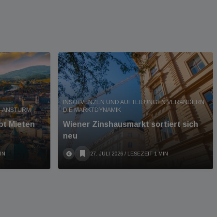
INSOLVENZEN UND AUFTEILUNGEN VERÄNDERN
R-ANSTURM
DIE MARKTDYNAMIK
bt Mieten
Wiener Zinshausmarkt sortiert sich
neu
IN
27. JULI 2026
/ LESEZEIT 1 MIN