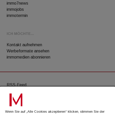
immo7news
immojobs
immotermin
ICH MÖCHTE...
Kontakt aufnehmen
Werbeformate ansehen
immomedien abonnieren
RSS-Feed
AGB
Datenschutz
Wenn Sie auf „Alle Cookies akzeptieren“ klicken, stimmen Sie der
Kontakt