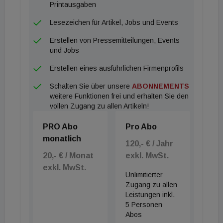
Immobilienunternehmen, Architekten,
Printausgaben
Energieerzeuger und Politik gemeinsam an neuen,
Lesezeichen für Artikel, Jobs und Events
zukunftsfähigen Lösungen und mutigen Ideen
Erstellen von Pressemitteilungen, Events
arbeiten - und zwar über alle Assetklassen hinweg",
und Jobs
betont Hans-Peter Weiss, CEO des BIG Konzerns.
Erstellen eines ausführlichen Firmenprofils
Hella spielt dabei mit seinen Produkten eine
Schalten Sie über unsere
ABONNEMENTS
wichtige Rolle: "Die Bedeutung von systemischem
weitere Funktionen frei und erhalten Sie den
Sonnenschutz nimmt aufgrund der steigenden
vollen Zugang zu allen Artikeln!
Nachfrage nach energieeffizienten Immobilien
PRO Abo
Pro Abo
immer weiter zu. Dahingehend ist Sonnenschutz ein
monatlich
essenzieller Faktor, der bei der
120,- € / Jahr
20,- € / Monat
exkl. MwSt.
Immobilienentwicklung und -vermarktung
exkl. MwSt.
berücksichtigt werden muss", erklärt Andreas
Unlimitierter
Kraler, geschäftsführender Gesellschafter der
Zugang zu allen
Leistungen inkl.
Hella-Gruppe.
5 Personen
Abos