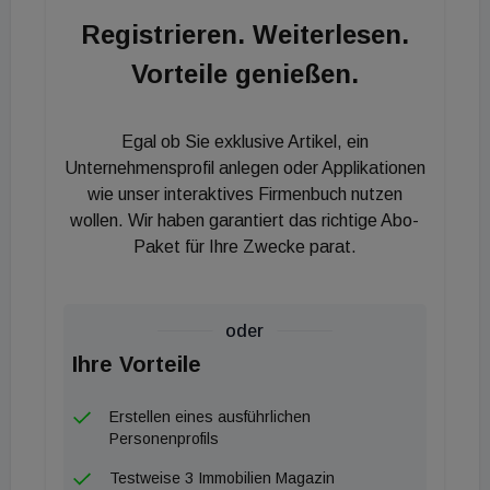
budgetäre Schwierigkeiten geraten. Das schafft
Registrieren. Weiterlesen.
Opportunitäten für unser Engagement am Markt
Vorteile genießen.
und gute Einkäufe. Allerdings verlangen diese
Einkäufe das richtige Timing und das notwendige
Eigenkapital." Aktuell überschatten ein Mangel an
Egal ob Sie exklusive Artikel, ein
bezahlbarem Wohnraum und steigende
Unternehmensprofil anlegen oder Applikationen
Immobilienpreise den Markt. Die Pandemie und der
wie unser interaktives Firmenbuch nutzen
wollen. Wir haben garantiert das richtige Abo-
Ukraine-Krieg haben zudem zu gestörten
Paket für Ihre Zwecke parat.
Lieferketten und somit einer Verlangsamung des
Bausektors geführt. Hinzu kommen komplexe
Regulierungen wie die neuen Kreditbedingungen
oder
sowie zunehmende Anforderungen an
Ihre Vorteile
Nachhaltigkeit und Umweltfreundlichkeit. Der
Gebäudesektor ist für rund ein Drittel des
Erstellen eines ausführlichen
weltweiten CO2-Ausstoßes verantwortlich.
Personenprofils
"Entsprechend bedeutend ist es, dass
Testweise 3 Immobilien Magazin