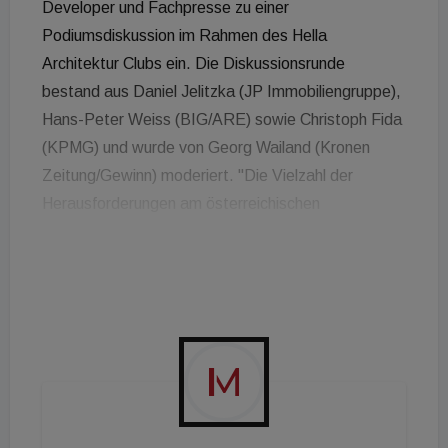
Developer und Fachpresse zu einer
Podiumsdiskussion im Rahmen des Hella
Architektur Clubs ein. Die Diskussionsrunde
bestand aus Daniel Jelitzka (JP Immobiliengruppe),
Hans-Peter Weiss (BIG/ARE) sowie Christoph Fida
(KPMG) und wurde von Georg Wailand (Kronen
Zeitung/Gewinn) moderiert. "Die Vielzahl der
Herausforderungen am österreichischen
Wohnimmobilienmarkt ist groß. Ich bin jedoch
optimistisch, dass uns die nächsten Jahre auch als
Chance dienen werden", so der KPMG-
Immobilienexperte Christoph Fida, der vor Ort auch
eine kurze Keynote zum Thema hielt. Daniel
Jelitzka, CEO der JP Immobiliengruppe ergänzt:
"Viele, die ihre Immobilien mit einer hohen
Fremdkapitalquote gekauft haben, könnten in