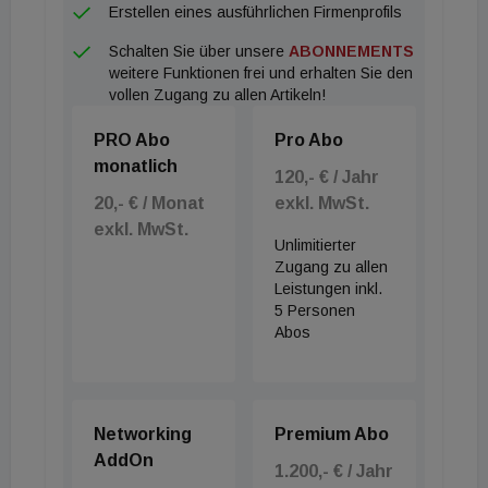
Erstellen eines ausführlichen Firmenprofils
Landeshauptstadt liegt mit 3.705 Euro rund 25
Schalten Sie über unsere
ABONNEMENTS
Prozent unter den durchschnittlichen
weitere Funktionen frei und erhalten Sie den
Immobilienpreisen.
vollen Zugang zu allen Artikeln!
Anders schaut es beim Thema Mieten aus: Zwar ist
PRO Abo
Pro Abo
der Mietzins aufgrund der Inflation
monatlich
überdurchschnittlich angestiegen, Wien macht mit
120,- € / Jahr
20,- € / Monat
exkl. MwSt.
Euro 9,10 Euro pro Quadratmeter dem Ruf als
exkl. MwSt.
mieterfreundliche Stadt aber nach wie vor alle Ehre
Unlimitierter
– und liegt mit den Mietpreisen hinter Linz (10,8
Zugang zu allen
Leistungen inkl.
Euro/qm) und Graz (11,20 Euro/qm). In die
5 Personen
Erhebung wurden Mietpreise von Neubau- und
Abos
Bestandswohnungen miteinbezogen, jedoch mit
Ausnahme von gemeinnützigen Objekten. „Grund
für die im Durchschnitt niedrigeren Mieten in Wien ist
Networking
Premium Abo
vor allem der für die Hauptstadt typische
AddOn
1.200,- € / Jahr
Altbaubestand mit den regulierten