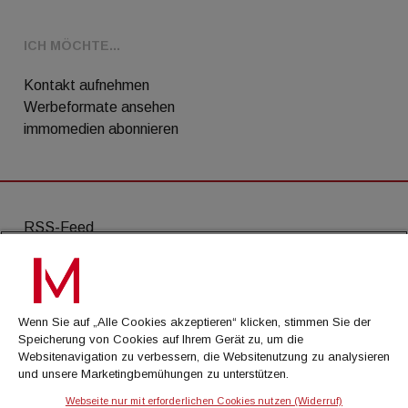
ICH MÖCHTE...
Kontakt aufnehmen
Werbeformate ansehen
immomedien abonnieren
RSS-Feed
AGB
Datenschutz
Wenn Sie auf „Alle Cookies akzeptieren“ klicken, stimmen Sie der
Kontakt
Speicherung von Cookies auf Ihrem Gerät zu, um die
Websitenavigation zu verbessern, die Websitenutzung zu analysieren
Impressum
und unsere Marketingbemühungen zu unterstützen.
Mediadaten
Webseite nur mit erforderlichen Cookies nutzen (Widerruf)