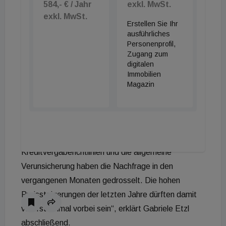
584,- € / Jahr
exkl. MwSt.
Richtwertmieten.“, ergänzt Etzl.
exkl. MwSt.
Erstellen Sie Ihr
Auch beim Thema Wohnbauvorhaben ist man
ausführliches
hierzulande weiterhin stark: Im Schnitt wurden im
Personenprofil,
Vorjahr 6,47 Projekte pro 1.000 Einwohner initiiert.
Zugang zum
digitalen
Mit 6,95 geplanten Bauprojekten wird Österreich in
Immobilien
dieser Disziplin allerdings von Israel als
Magazin
Europameister abgelöst. Schlusslicht bildet Italien
mit nur 1,02 Wohnbauvorhaben pro 1.000
Einwohner.
„Die steigenden Zinsen, die restriktiveren
Kreditvergaberichtlinien und die allgemeine
Verunsicherung haben die Nachfrage in den
vergangenen Monaten gedrosselt. Die hohen
Preissteigerungen der letzten Jahre dürften damit
vorerst einmal vorbei sein“, erklärt Gabriele Etzl
abschließend.