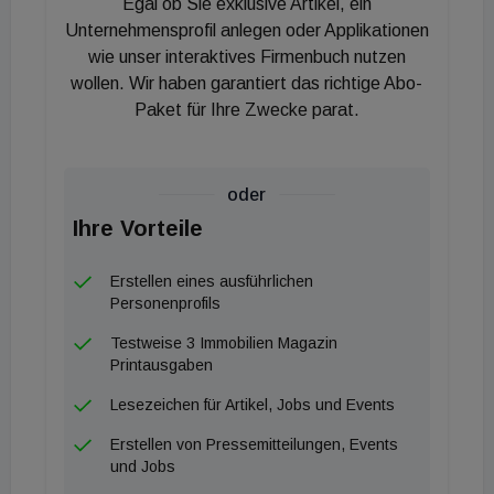
Egal ob Sie exklusive Artikel, ein
schnell nichts ändern.“
Unternehmensprofil anlegen oder Applikationen
Auch im Städtevergleich liegt Israel mit seinen
wie unser interaktives Firmenbuch nutzen
wollen. Wir haben garantiert das richtige Abo-
Immobilienpreisen vorne: Tel Aviv ist mit 14.740
Paket für Ihre Zwecke parat.
Euro pro Quadratmeter die teuerste Stadt im
Ranking und verdrängt damit den bisherigen
Spitzenreiter Paris auf Platz 2. In der französischen
oder
Hauptstadt zahlt man 14.622 Euro pro
Ihre Vorteile
Quadratmeter – und damit mehr als das Dreifache
vom Landesdurchschnitt. Auf Platz 3 folgt München
Erstellen eines ausführlichen
mit 11.400 Euro pro Quadratmeter.
Personenprofils
Wien hingegen bleibt eine der erschwinglicheren
Testweise 3 Immobilien Magazin
europäischen Städte für Wohnungseigentum. Die
Printausgaben
Hauptstadt liegt mit einem Quadratmeterpreis von
Lesezeichen für Artikel, Jobs und Events
6.284 Euro rund 28 Prozent über dem
Erstellen von Pressemitteilungen, Events
Österreichschnitt. Besonders günstig kauft es sich
und Jobs
hierzulande in Graz: Die steirische