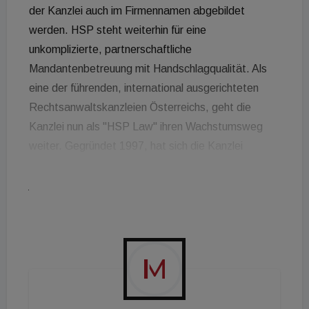
der Kanzlei auch im Firmennamen abgebildet
werden. HSP steht weiterhin für eine
unkomplizierte, partnerschaftliche
Mandantenbetreuung mit Handschlagqualität. Als
eine der führenden, international ausgerichteten
Rechtsanwaltskanzleien Österreichs, geht die
Kanzlei nun als "HSP Law" ihren Wachstumsweg
weiter. Gegründet 1997, hat sich die Kanzlei
angelehnt an ihr Wachstum kontinuierlich an die
jeweils neuen Gegebenheiten angepasst und
vollzieht per 1. Juli 2020 wie auch andere
Marktführer dieses Segmentes den Schritt zu
einem modernen Branding. "Wir wollen mit diesem
Schritt die Größe und internationale Ausrichtung der
Kanzlei in unserem Namen abbilden. Ganz wichtig
war es aber einen Brand zu finden, der auch unsere