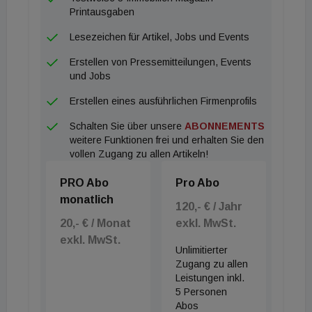
wider und zeigt auch den zukünftigen Weg, den wir
Printausgaben
national und international gehen werden.", freut sich
Lesezeichen für Artikel, Jobs und Events
Mag. Nikolaus Becker. Zusätzlich zum neuen Brand
Erstellen von Pressemitteilungen, Events
wird die Kanzlei am selben Tag auch die Webseite
und Jobs
[url=http://www.hsp.law]www.hsp.law[/url] in einem
Erstellen eines ausführlichen Firmenprofils
neuen Layout präsentieren. Kontakt für
Schalten Sie über unsere
ABONNEMENTS
Rückfragen: Mag. Nadja Holzer, holzer@hsp.law
weitere Funktionen frei und erhalten Sie den
vollen Zugang zu allen Artikeln!
PRO Abo
Pro Abo
monatlich
120,- € / Jahr
20,- € / Monat
exkl. MwSt.
exkl. MwSt.
Unlimitierter
Zugang zu allen
Leistungen inkl.
5 Personen
Abos