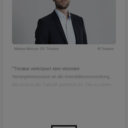
Markus Münzer, GF, Trivalue
© Trivalue
"Trivalue verkörpert eine visionäre
Herangehensweise an die Immobilienentwicklung,
die stets in die Zukunft gerichtet ist. Die re.comm
bietet uns die optimale Bühne, um die Anliegen der
Menschen mit innovativen Lösungsansätzen zu
verknüpfen und neue Impulse zu setzen. Wir sind
gespannt auf inspirierende Präsentationen von
renommierten Referenten!"