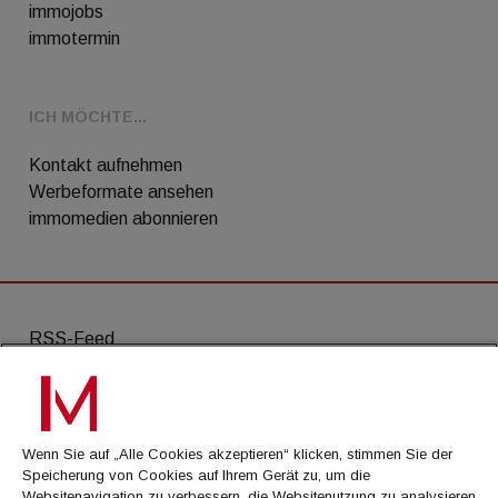
immojobs
immotermin
ICH MÖCHTE...
Kontakt aufnehmen
Werbeformate ansehen
immomedien abonnieren
RSS-Feed
AGB
Datenschutz
Wenn Sie auf „Alle Cookies akzeptieren“ klicken, stimmen Sie der
Kontakt
Speicherung von Cookies auf Ihrem Gerät zu, um die
Websitenavigation zu verbessern, die Websitenutzung zu analysieren