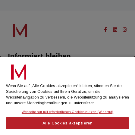
Informiert bleiben.
Treffen Sie eine Selektion unserer Newsletter zu buildingTIMES,
immoflash, Immobilien Magazin, immo7news, immojobs, immotermin
oder dem Morgenjournal
Wenn Sie auf „Alle Cookies akzeptieren“ klicken, stimmen Sie der
Speicherung von Cookies auf Ihrem Gerät zu, um die
Jetzt anmelden
Websitenavigation zu verbessern, die Websitenutzung zu analysieren
und unsere Marketingbemühungen zu unterstützen.
Webseite nur mit erforderlichen Cookies nutzen (Widerruf)
IMMOBILIEN MAGAZIN
Alle Cookies akzeptieren
immoflash