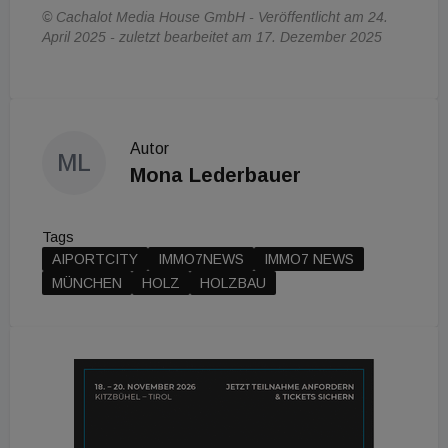
© Cachalot Media House GmbH - Veröffentlicht am 24.
April 2025 - zuletzt bearbeitet am 17. Dezember 2025
Autor
ML
Mona Lederbauer
Tags
AIPORTCITY
IMMO7NEWS
IMMO7 NEWS
MÜNCHEN
HOLZ
HOLZBAU