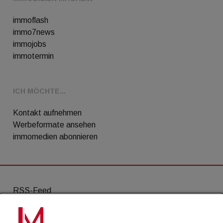
immoflash
immo7news
immojobs
immotermin
ICH MÖCHTE...
Kontakt aufnehmen
Werbeformate ansehen
immomedien abonnieren
RSS-Feed
AGB