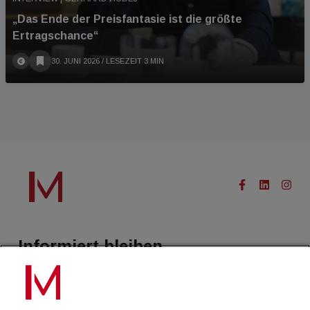
„Das Ende der Preisfantasie ist die größte
Ertragschance“
30. JUNI 2026
/ LESEZEIT 3 MIN
Informiert bleiben.
Treffen Sie eine Selektion unserer Newsletter zu buildingTIMES,
immoflash, Immobilien Magazin, immo7news, immojobs, immotermin
oder dem Morgenjournal