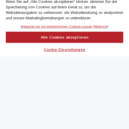
Wenn Sie auf „Alle Cookies akzeptieren“ klicken, stimmen Sie der
Speicherung von Cookies auf Ihrem Gerät zu, um die
Jetzt anmelden
Websitenavigation zu verbessern, die Websitenutzung zu analysieren
und unsere Marketingbemühungen zu unterstützen.
Webseite nur mit erforderlichen Cookies nutzen (Widerruf)
IMMOBILIEN MAGAZIN
Alle Cookies akzeptieren
immoflash
Cookie-Einstellungen
immo7news
immojobs
immotermin
ICH MÖCHTE...
Kontakt aufnehmen
Werbeformate ansehen
immomedien abonnieren