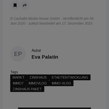
© Cachalot Media House GmbH - Veröffentlicht am 04.
Juni 2020 - zuletzt bearbeitet am 17. Dezember 2025
Autor
EP
Eva Palatin
Tags
MARKT
ZINSHAUS
STADTENTWICKLUNG
IMMO7
IMMOVLOG
IMMO-VLOG
ZINSHAUS PAKET