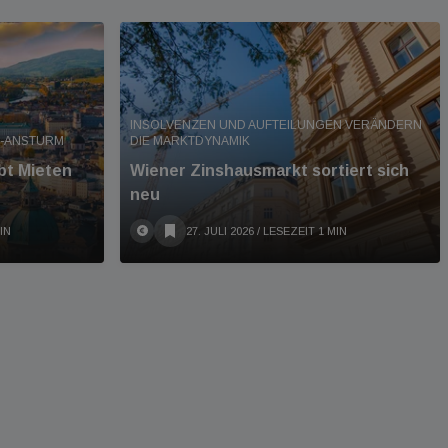
INSOLVENZEN UND AUFTEILUNGEN VERÄNDERN
R-ANSTURM
DIE MARKTDYNAMIK
bt Mieten
Wiener Zinshausmarkt sortiert sich
neu
IN
27. JULI 2026
/ LESEZEIT 1 MIN