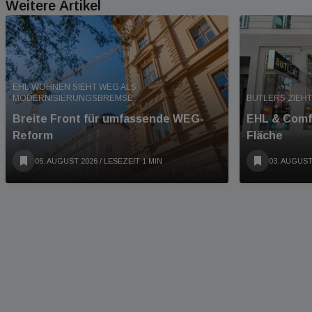
Weitere Artikel
EHL WOHNEN SIEHT WEG ALS
MODERNISIERUNGSBREMSE
BUTLERS ZIEHT
Breite Front für umfassende WEG-
EHL & Comfo
Reform
Fläche
06. AUGUST 2026
/ LESEZEIT 1 MIN
03. AUGUST