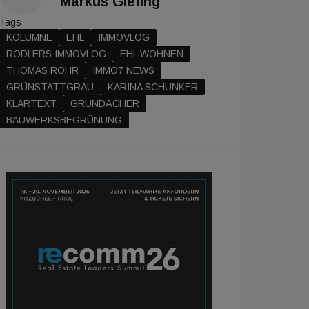
Markus Giefing
Tags
KOLUMNE
EHL
IMMOVLOG
RODLERS IMMOVLOG
EHL WOHNEN
THOMAS ROHR
IMMO7 NEWS
GRÜNSTATTGRAU
KARINA SCHUNKER
KLARTEXT
GRÜNDÄCHER
BAUWERKSBEGRÜNUNG