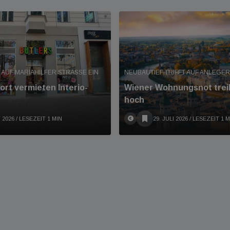
 AUF MARIAHILFER STRASSE EIN
NEUBAUTIEF TRIFFT AUF ANLEGE
rt vermieten Interio-
Wiener Wohnungsnot trei
hoch
 2026
/ LESEZEIT 1 MIN
29. JULI 2026
/ LESEZEIT 1 M