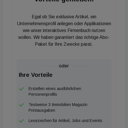
Inflation zu bekämpfen, wird mit einem weiteren
Zinsschritt der EZB gerechnet In allen
Egal ob Sie exklusive Artikel, ein
Assetklassen wurden die Spitzenrenditen in den
Unternehmensprofil anlegen oder Applikationen
letzten 12 Monaten im Schnitt um rund 100
wie unser interaktives Firmenbuch nutzen
wollen. Wir haben garantiert das richtige Abo-
Basispunkte angehoben. Es wird mit einer weiteren
Paket für Ihre Zwecke parat.
– moderaten – Steigerung der Renditen gerechnet.
Die Prognosen für die einzelnen Assetklassen fallen
unterschiedlich aus: Während bei Logistikimmobilien
oder
mit einer rascheren Stabilisierung zu rechnen ist,
Ihre Vorteile
sorgen die zu erwartenden ESG Kriterien bei
Büroimmobilien für Unsicherheit.
Erstellen eines ausführlichen
+ Büromarkt
Personenprofils
Der Leerstand am Wiener Büromarkt ist auf
Testweise 3 Immobilien Magazin
historisch niedrigem Niveau. Die Situation am Markt
Printausgaben
bleibt angespannt. Im Fokus des Interesses der
Lesezeichen für Artikel, Jobs und Events
Nutzer:innen liegen moderne Büroflächen in