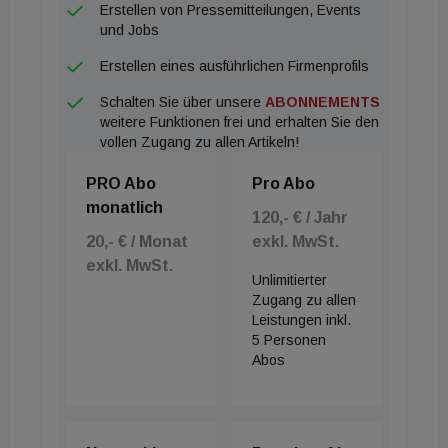
Erstellen von Pressemitteilungen, Events
zentraler Lage die den ESG Kriterien entsprechen
und Jobs
und flexible wie hybride Arbeitsstrategien erlauben.
Erstellen eines ausführlichen Firmenprofils
Dadurch steigt der Druck auf all jene Flächen, die
Schalten Sie über unsere
ABONNEMENTS
das nicht erfüllen. In zentralen Lagen sind weitere
weitere Funktionen frei und erhalten Sie den
Mietsteigerungen zu erwarten, das Mietwachstum
vollen Zugang zu allen Artikeln!
ist noch nicht ausgeschöpft. Effizienzsteigerung,
PRO Abo
Pro Abo
Konsolidierung und Verkleinerung sind die
monatlich
wichtigsten Kernthemen für Portfoliostrategien.
120,- € / Jahr
20,- € / Monat
exkl. MwSt.
Optimierungen entwickeln sich zu immer
exkl. MwSt.
anspruchsvolleren Prozessen.
Unlimitierter
+ Retailmarkt
Zugang zu allen
Leistungen inkl.
Die anhaltend hohe Inflation beeinflusst das
5 Personen
Konsumklima negativ und erschwert den
Abos
wirtschaftlichen Aufschwung. Die Zahl der
Insolvenzen ist beinahe auf Vor-Corona-Niveau,
besonders betroffen sind Handelsunternehmen,