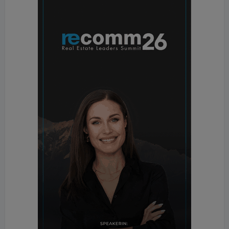
gestiegen. Die Umsetzung von ESG Maßnahmen
sind mit hohen Ausgaben verbunden, die für wenig
attraktive Konsequenzen am Mietmarkt sorgen.
Bautätigkeit und Fertigstellungsvolumen nehmen in
den kommenden Jahren ab, was bei wachsender
Bevölkerung zu mehr Druck am Wohnungsmarkt
führen wird.
+ Hotelmarkt
Die Auslastungen in den Hotels kann noch nicht an
das Vor-Corona-Niveau anknüpfen, die Tagesraten
steigen allerdings. Die Reiselust ist groß, die
Euphorie in Tourismus und Hotellerie ebenso.
Investor:innen und Betreiber:innen setzen aufgrund
der schlanken Kostenstruktur auf Budget Hotels
sowie Serviced Apartments. Die Dynamik am
Hotelinvestmentmarkt steigt. In der Ferienhotellerie