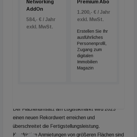
Networking
Premium Abo
darunter prominente Namen wie kika/Leiner oder
AddOn
1.200,- € / Jahr
Forstinger. Diskonter profitieren von der
584,- € / Jahr
exkl. MwSt.
schwierigen Lage und dem sich verändernden
exkl. MwSt.
Erstellen Sie Ihr
Konsumverhalten und expandieren laufend.
ausführliches
Aufgrund des anhaltenden Arbeitskräftemangels im
Personenprofil,
Lebensmitteleinzelhandel reduzieren Handelsketten
Zugang zum
digitalen
wie etwa Hofer ihre Öffnungszeiten außerhalb der
Immobilien
Ballungszentren. Die realen Umsatzverluste im
Magazin
Onlinehandel beliefen sich in den ersten vier
Monaten des Jahres auf -9 Prozent gegenüber dem
Vorjahr.
+ Logistikmarkt
Der Flächenumsatz am Logistikmarkt wird 2023
einen neuen Rekordwert erreichen und
überschreitet die Fertigstellungsleistung.
Kurzfristige Anmietungen von größeren Flächen sind