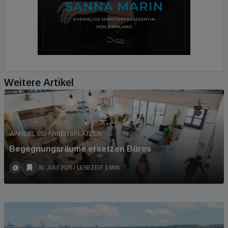
kommen Bestandsobjekte sowie Developments auf
den Markt. Die Preisvorstellungen von Käufer:innen
und Verkäufer:innen nähern sich langsam an.
Weitere Artikel
WANDEL BEI ARBEITSPLÄTZEN
Begegnungsräume ersetzen Büros
30. JULI 2026
/ LESEZEIT 1 MIN