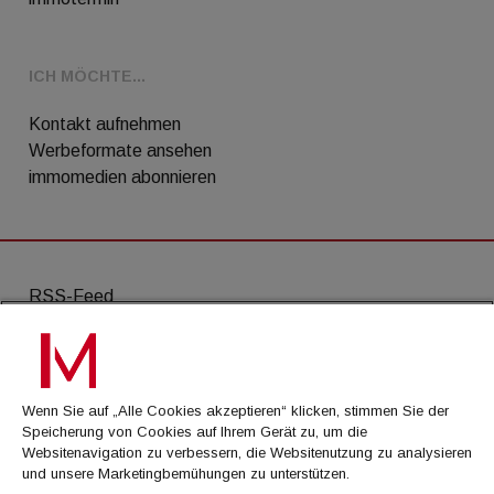
ICH MÖCHTE...
Kontakt aufnehmen
Werbeformate ansehen
immomedien abonnieren
RSS-Feed
AGB
Datenschutz
Wenn Sie auf „Alle Cookies akzeptieren“ klicken, stimmen Sie der
Kontakt
Speicherung von Cookies auf Ihrem Gerät zu, um die
Websitenavigation zu verbessern, die Websitenutzung zu analysieren
Impressum
und unsere Marketingbemühungen zu unterstützen.