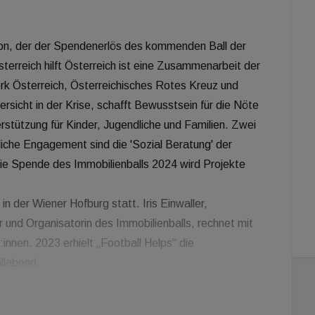
ktion, der der Spendenerlös des kommenden Ball der
erreich hilft Österreich ist eine Zusammenarbeit der
werk Österreich, Österreichisches Rotes Kreuz und
ersicht in der Krise, schafft Bewusstsein für die Nöte
rstützung für Kinder, Jugendliche und Familien. Zwei
liche Engagement sind die 'Sozial Beratung' der
ie Spende des Immobilienballs 2024 wird Projekte
n der Wiener Hofburg statt. Iris Einwaller,
und Organisatorin des Immobilienballs, rechnet mit
nnen. 2023 erhielt „Football Helps“ die
llabend.
schaft, die Initiative Österreich hilft Österreich
stützen und damit einen wichtigen Beitrag für die