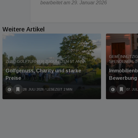
bearbeitet am 29. Januar 2026
Weitere Artikel
GEMEINNÜTZIG
ZEBU-GOLFTURNIER ZUGUNSTEN ST. ANNA
SPENDENERLÖ
Golfgenuss, Charity und starke
Immobilienba
Preise
Bewerbung
28. JULI 2026
/ LESEZEIT 2 MIN
07. JUL