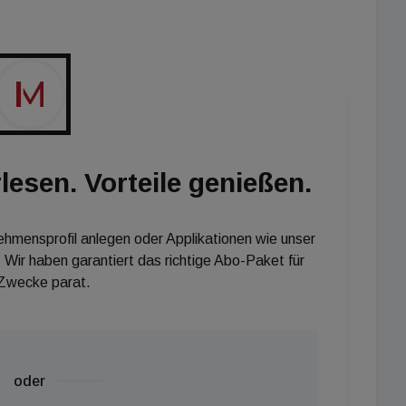
 Pius Strobl, ORF-Leiter Corporate Social Responsibility,
haft ist in herausfordernden Zeiten eine wesentliche
erreich.“ Iris Einwaller ergänzt: „Unsere Verantwortung
t, in der die Herausforderungen groß sind, ist es
e am meisten benötigt wird. Wir vertrauen dabei auf die
ischen Hilfsorganisationen und des ORF."
lesen. Vorteile genießen.
nehmensprofil anlegen oder Applikationen wie unser
 Wir haben garantiert das richtige Abo-Paket für
 Zwecke parat.
oder