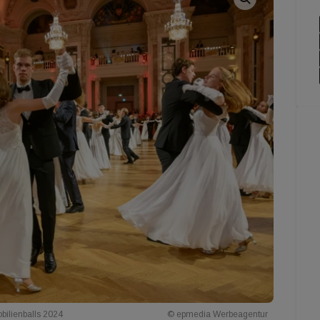
obilienballs 2024
© epmedia Werbeagentur