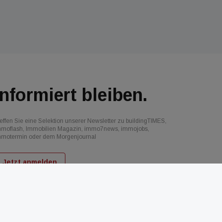
Informiert bleiben.
effen Sie eine Selektion unserer Newsletter zu buildingTIMES,
mmoflash, Immobilien Magazin, immo7news, immojobs,
mmotermin oder dem Morgenjournal
Jetzt anmelden
d
AGB
Datenschutz
Kontakt
Impressum
Mediadaten