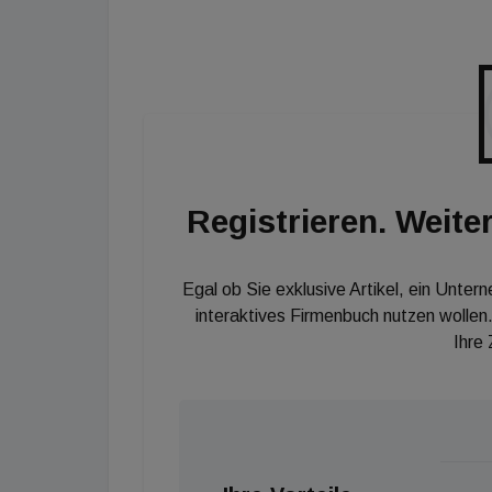
Solidarität in Österreich zu leisten“, erklärt
und weiter: „Das Engagement durch die Wirtsc
Unterstützung für zahlreiche Menschen in Öst
geht über den Ball hinaus. In der heutigen Zei
wichtig, dort Unterstützung zu leisten, wo si
langjährig bewährte Fachkompetenz der heim
Registrieren. Weiter
Egal ob Sie exklusive Artikel, ein Unter
interaktives Firmenbuch nutzen wollen.
Ihre