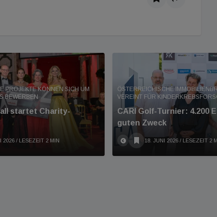
E PROJEKTE KÖNNEN SICH UM
ÖSTERREICHISCHE IMMOBILIENB
S BEWERBEN
VEREINT FÜR KINDERKREBSFOR
ll startet Charity-
CARI Golf-Turnier: 4.200 E
guten Zweck
I 2026
/ LESEZEIT 2 MIN
18. JUNI 2026
/ LESEZEIT 2 