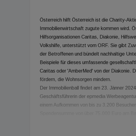
Österreich hilft Österreich ist die Charity-A
Immobilienwirtschaft zugute kommen wird. Öst
Hilfsorganisationen Caritas, Diakonie, Hilfs
Volkshilfe, unterstützt vom ORF. Sie gibt Zuv
der Betroffenen und bündelt nachhaltige Unte
Beispiele für dieses umfassende gesellschaft
Caritas oder 'AmberMed' von der Diakonie. D
fördern, die Wohnsorgen mindern.
Der Immobilienball findet am 23. Jänner 2024 i
Geschäftsführerin der epmedia Werbeagentur 
einem Aufkommen von bis zu 3.200 Besucher:i
Spendensumme von über 75.000 Euro am Ba
"Wir bedanken uns beim Ball der Immobilienwirt
dieses Jahr mit einem Spendenbetrag zu unter