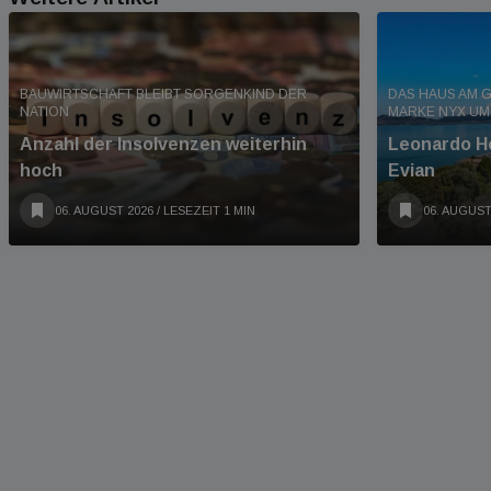
BAUWIRTSCHAFT BLEIBT SORGENKIND DER
DAS HAUS AM G
NATION
MARKE NYX U
Anzahl der Insolvenzen weiterhin
Leonardo Ho
hoch
Evian
06. AUGUST 2026
/ LESEZEIT 1 MIN
06. AUGUST