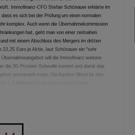
rüft. Immofinanz-CFO Stefan Schönauer erklärte im
dass es sich bei der Prüfung um einen normalen
 sehr komplex. Auch wenn die Übernahmekommission
schränkungen hat, geht man von einer zeitnahen
 und mit einem Abschluss des Mergers im dritten
 22,25 Euro je Aktie, laut Schönauer ein "sehr
gen Übernahmeangebot will die Immofinanz weitere
ber die 30-Prozent-Schwelle kommt und damit das
gebot umwandeln kann. Die liquiden Mittel für den
n 1,1 Milliarden Euro und zusätzlich einer
 Höhe von einer halben Milliarde Euro. Derzeit besitzt
mmo. Wenig neues gibt es in der Causa Aggregate, die
 Pecik wollte bekanntlich seine Immofinanz- und S
cher veräußern, allerdings ist das nicht vollzogen
eter Korbacka noch nicht zugestimmt hatte, war dem
n. Im abgelaufen Geschäftsjahr hatte die Immofinanz