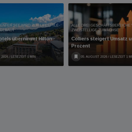
ENFER SEE WIRD ZUR LIFESTYLE-
ALLE DREI GESCHÄFTSBEREICHE
MGEBAUT
ZWEISTELLIGE ZUWÄCHSE
tels übernimmt Hilton
Colliers steigert Umsatz 
Prozent
 2026
/ LESEZEIT 1 MIN
05. AUGUST 2026
/ LESEZEIT 1 M