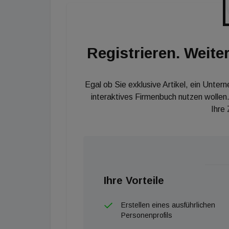
aufgrund von Covid-Abwertungen einen Verlu
früh). Allerdings sei der FFO 1 mit 126,1 Mill
Millionen Euro gesteigert. COO Dietmar Rein
Registrieren. Weiter
96 Prozent, bei den Stop Shops liege man so
Dividende ausgesetzt worden war, werde man
Egal ob Sie exklusive Artikel, ein Unter
interaktives Firmenbuch nutzen wollen.
Ihre
Ihre Vorteile
Erstellen eines ausführlichen
Personenprofils