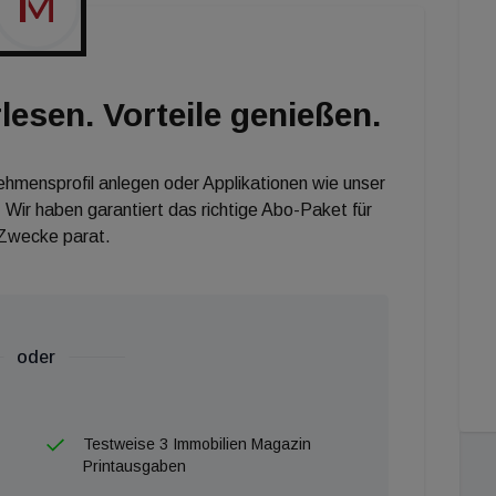
st hinnehmen müssen (immoflash berichtete heute
ionen Euro stabil, die Mieterlöse habe man auf rund 289
dl verweist auf einen gesamten Vermietungsgrad von
lesen. Vorteile genießen.
gar bei 98,6 Prozent. Nachdem im Vorjahr die
 heuer wieder 55 Cent je Aktie ausschütten.
nehmensprofil anlegen oder Applikationen wie unser
 Wir haben garantiert das richtige Abo-Paket für
 Zwecke parat.
oder
Testweise 3 Immobilien Magazin
Printausgaben