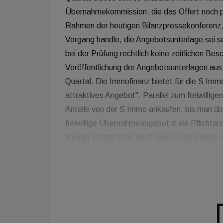
Übernahmekommission, die das Offert noch p
Rahmen der heutigen Bilanzpressekonferenz, 
Vorgang handle, die Angebotsunterlage sei
bei der Prüfung rechtlich keine zeitlichen Be
Veröffentlichung der Angebotsunterlagen aus
Quartal. Die Immofinanz bietet für die S Immo
attraktives Angebot". Parallel zum freiwilli
Anteile von der S Immo ankaufen, bis man ü
freiwillige Übernahmeangebot in ein Pflichtan
Merger verfügt man durch einen Cashpolster vo
Finanzierung durch eine Investmentbank in der
die Immofinanz rund 26,5 Prozent an der S I
zunächst für Verwirrung gesorgt hatte. Ronny
Immo-Anteile an die Aggregate um Günther Wal
worden, nachdem Peciks Geschäftspartner P
Geschäftsbericht der Aggregate zu entnehme