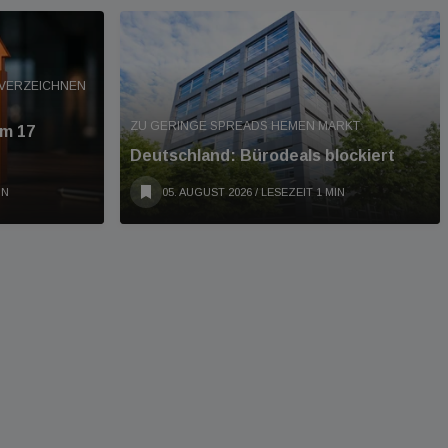
 VERZEICHNEN
ZU GERINGE SPREADS HEMEN MARKT
um 17
Deutschland: Bürodeals blockiert
IN
05. AUGUST 2026
/ LESEZEIT 1 MIN