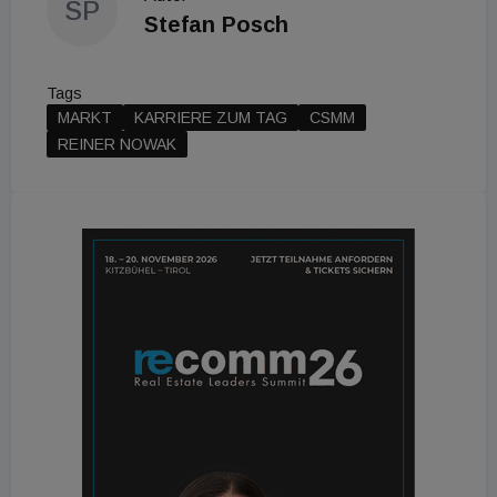
SP
Stefan Posch
Tags
MARKT
KARRIERE ZUM TAG
CSMM
REINER NOWAK