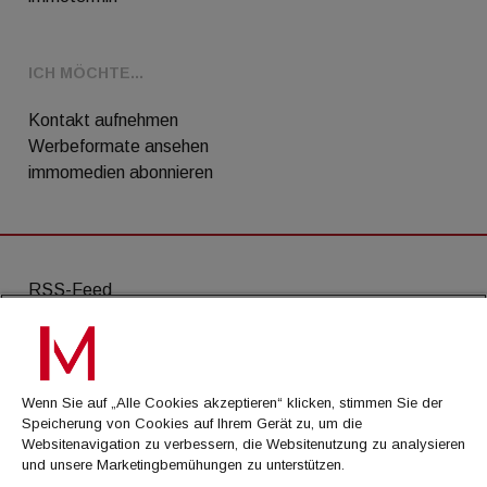
ICH MÖCHTE...
Kontakt aufnehmen
Werbeformate ansehen
immomedien abonnieren
RSS-Feed
AGB
Datenschutz
Wenn Sie auf „Alle Cookies akzeptieren“ klicken, stimmen Sie der
Kontakt
Speicherung von Cookies auf Ihrem Gerät zu, um die
Websitenavigation zu verbessern, die Websitenutzung zu analysieren
Impressum
und unsere Marketingbemühungen zu unterstützen.
Mediadaten