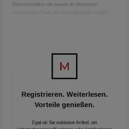
Elektrotechniker mit seinem 40 Mitarbeiter
umfassenden Team die Geschäftsfelder Facility
Management und Instandhaltungsmanagement und
einen Umsatz von rund 6,5 Millionen Euro. Der FM-
Experte kann bereits auf eine annähernd
zwanzigjährige Karriere im Unternehmen
zurückblicken.
Registrieren. Weiterlesen.
Vorteile genießen.
Egal ob Sie exklusive Artikel, ein