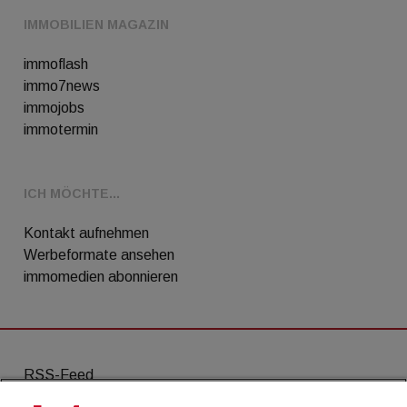
IMMOBILIEN MAGAZIN
immoflash
immo7news
immojobs
immotermin
ICH MÖCHTE...
Kontakt aufnehmen
Werbeformate ansehen
immomedien abonnieren
RSS-Feed