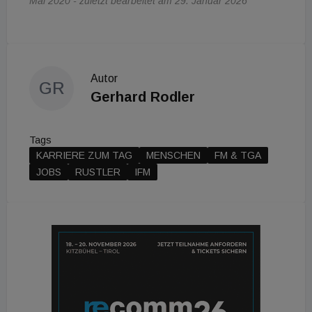
Mai 2020 - zuletzt bearbeitet am 29. Januar 2026
Autor
GR
Gerhard Rodler
Tags
KARRIERE ZUM TAG
MENSCHEN
FM & TGA
JOBS
RUSTLER
IFM