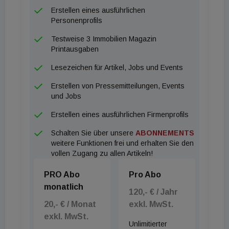
Wolfgang P. Stabauer und Mario Deuschl, „und
Erstellen eines ausführlichen
gemeinsam mit unseren Partnern einen
Personenprofils
wesentlichen Teil zu nachhaltigem, leistbarem und
Testweise 3 Immobilien Magazin
altersgerechtem Wohnen in Österreich
Printausgaben
beizutragen.“
Lesezeichen für Artikel, Jobs und Events
Erstellen von Pressemitteilungen, Events
und Jobs
Erstellen eines ausführlichen Firmenprofils
Schalten Sie über unsere
ABONNEMENTS
weitere Funktionen frei und erhalten Sie den
vollen Zugang zu allen Artikeln!
PRO Abo
Pro Abo
monatlich
120,- € / Jahr
20,- € / Monat
exkl. MwSt.
exkl. MwSt.
Unlimitierter