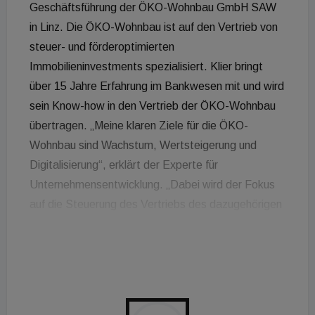
Geschäftsführung der ÖKO-Wohnbau GmbH SAW
in Linz. Die ÖKO-Wohnbau ist auf den Vertrieb von
steuer- und förderoptimierten
Immobilieninvestments spezialisiert. Klier bringt
über 15 Jahre Erfahrung im Bankwesen mit und wird
sein Know-how in den Vertrieb der ÖKO-Wohnbau
übertragen. „Meine klaren Ziele für die ÖKO-
Wohnbau sind Wachstum, Wertsteigerung und
Digitalisierung“, erklärt der Experte für
Unternehmensentwicklung. „Dabei wird der Fokus
auf die Steuerung des Vertriebs des dazugehörigen
Abteilungs-Apparates hinsichtlich Planung,
Effizienz, Profitabilität, Ressourcensteuerung und
Personalverwaltung liegen“, sagt Klier. Der
Absolvent des SGMI Management Institut St.
Gallen erwartet, dass „Immobilien weiterhin als