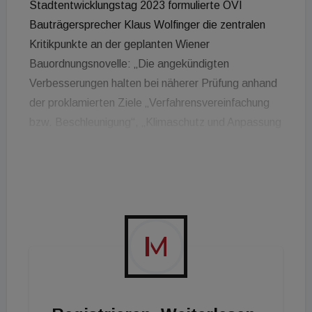
Stadtentwicklungstag 2023 formulierte ÖVI
Bauträgersprecher Klaus Wolfinger die zentralen
Kritikpunkte an der geplanten Wiener
Bauordnungsnovelle: „Die angekündigten
Verbesserungen halten bei näherer Prüfung anhand
der proklamierten Ziele „Verfahrensvereinfachung
bzw. Beschleunigung“, „Klimaschutz und Anpassung
an den Klimawandel“ sowie „Leistbares Wohnen“
nicht das, was versprochen wird. Im Gegenteil, in
zahlreichen Stellungnahmen der
Begutachtungsphase wurde moniert, dass diese
Ziele durch neue, überschießende Regelungen zum
Teil konterkariert werden.“
In der aktuellen Phase des Feinschliffs der Novelle
wäre vordringlich, die mit der konzipierten
Ausweitung von Ermessensspielräumen