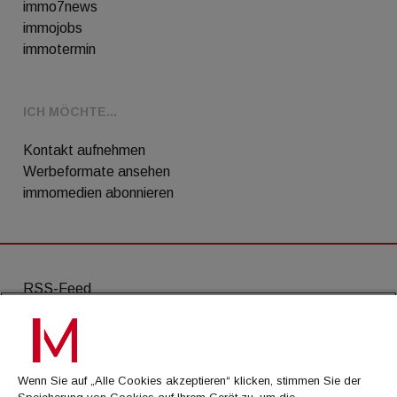
immo7news
immojobs
immotermin
ICH MÖCHTE...
Kontakt aufnehmen
Werbeformate ansehen
immomedien abonnieren
RSS-Feed
AGB
Datenschutz
Wenn Sie auf „Alle Cookies akzeptieren“ klicken, stimmen Sie der
Kontakt