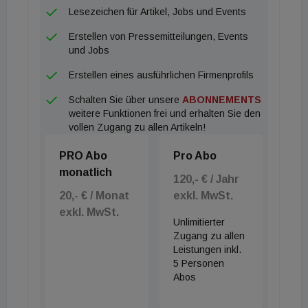
in Zeiten der Klimakrise tatsächlich das einzig
Lesezeichen für Artikel, Jobs und Events
wahre ist, darf aber bezweifelt werden: Will man
Erstellen von Pressemitteilungen, Events
das Objekt funktional verbessern, energetisch
und Jobs
optimieren und allenfalls auch bauliche Potentiale
Erstellen eines ausführlichen Firmenprofils
heben, sind in einer Gesamtbetrachtung auch
Schalten Sie über unsere
ABONNEMENTS
Trakttiefenerweiterung, Aufstockung, Umbau, evt.
weitere Funktionen frei und erhalten Sie den
Teilabbruch oder gänzlicher Abbruch zu erwägen",
vollen Zugang zu allen Artikeln!
so Wolfinger. Die angekündigten Kriterien für die
PRO Abo
Pro Abo
Prüfung der wirtschaftlichen Abbruchreife seien
monatlich
zudem rechtlich schwammig formuliert. Dass das
120,- € / Jahr
20,- € / Monat
exkl. MwSt.
öffentliche Interesse am Erhalt eines Gebäudes
exkl. MwSt.
primär am vorhandenen Stadtbild festgemacht
Unlimitierter
werde, eröffne viele Unabwägbarkeiten und kaum
Zugang zu allen
Leistungen inkl.
objektivierbare Entscheidungen der Behörden.
5 Personen
Ein bislang in der Öffentlichkeit noch nicht weiter
Abos
diskutiertes bürokratisches Monster droht laut ÖVI