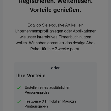
Registrieren. Weiterlesen.
unweigerlich einhergehende Rechtsunsicherheit
Vorteile genießen.
wieder zurückzunehmen. Denn andernfalls müsse
mit einem deutlichen Anstieg der Bekämpfung von
Bauprojekten gerechnet werden, was Projekte
Egal ob Sie exklusive Artikel, ein
verzögert, damit verteuert und auch für Behörden
Unternehmensprofil anlegen oder Applikationen
sowie Gerichte eine Mehrbelastung bedeutete.
wie unser interaktives Firmenbuch nutzen
wollen. Wir haben garantiert das richtige Abo-
Besonders kritisch zu sehen, so Wolfinger, ist das
Paket für Ihre Zwecke parat.
zu erwartende „Einfrieren“ des Stadtbildes.
Innovative, zeitgenössische Architektur würde hier
deutlich erschwert und die von der Stadt grds.
oder
proklamierte sanfte Nachverdichtung des
Ihre Vorteile
Bestandes weitgehend verhindert. Eine Reihe von
prämiierten Bauprojekten der letzten Jahre hätten
Erstellen eines ausführlichen
zukünftig keine Chance mehr auf Realisierung.
Personenprofils
Der Schutz von Gründerzeithäusern sei durchaus
Testweise 3 Immobilien Magazin
anzuerkennen. "Ob eine reine Erhaltungssanierung
Printausgaben