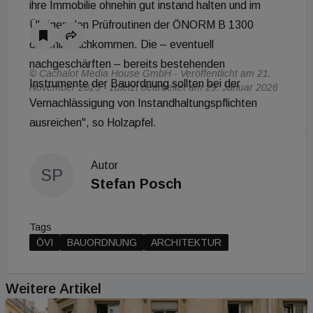
ihre Immobilie ohnehin gut instand halten und im
Übrigen den Prüfroutinen der ÖNORM B 1300
ohnehin nachkommen. Die – eventuell
nachgeschärften – bereits bestehenden
© Cachalot Media House GmbH - Veröffentlicht am 21.
Instrumente der Bauordnung sollten bei der
November 2023 - zuletzt bearbeitet am 29. Januar 2026
Vernachlässigung von Instandhaltungspflichten
ausreichen", so Holzapfel.
Autor
SP
Stefan Posch
Tags
ÖVI
BAUORDNUNG
ARCHITEKTUR
Weitere Artikel