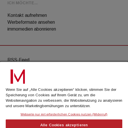
ICH MÖCHTE...
Kontakt aufnehmen
Werbeformate ansehen
immomedien abonnieren
RSS-Feed
AGB
Datenschutz
Wenn Sie auf „Alle Cookies akzeptieren“ klicken, stimmen Sie der
Kontakt
Speicherung von Cookies auf Ihrem Gerät zu, um die
Websitenavigation zu verbessern, die Websitenutzung zu analysieren
Impressum
und unsere Marketingbemühungen zu unterstützen.
Mediadaten
Webseite nur mit erforderlichen Cookies nutzen (Widerruf)
Alle Cookies akzeptieren
© Cachalot Media House GmbH - Alle Rechte