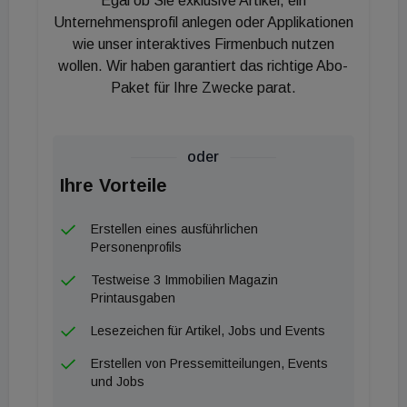
Egal ob Sie exklusive Artikel, ein
greifbarer zu machen und zugleich die
Unternehmensprofil anlegen oder Applikationen
Einzigartigkeit unserer Immobilienfonds aufzeigen.“
wie unser interaktives Firmenbuch nutzen
wollen. Wir haben garantiert das richtige Abo-
Die geborene Wienerin war nach ihrem
Paket für Ihre Zwecke parat.
abgeschlossenen Wirtschaftsstudium bei einer
internationalen Unternehmensberatung beschäftigt,
bevor Sie in die Investmentfondsbranche
oder
wechselte, wo sie für Capital Invest, Pioneer
Ihre Vorteile
Investments und zuletzt für Amundi tätig war.
Erstellen eines ausführlichen
Personenprofils
Testweise 3 Immobilien Magazin
Printausgaben
Lesezeichen für Artikel, Jobs und Events
Erstellen von Pressemitteilungen, Events
und Jobs