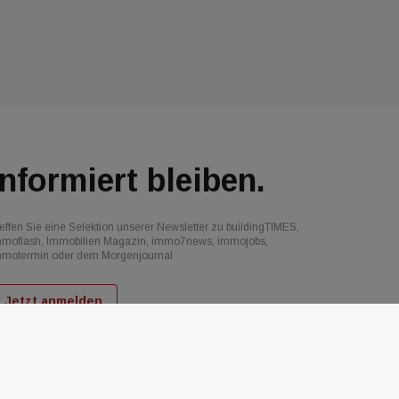
Informiert bleiben.
effen Sie eine Selektion unserer Newsletter zu buildingTIMES,
mmoflash, Immobilien Magazin, immo7news, immojobs,
mmotermin oder dem Morgenjournal
Jetzt anmelden