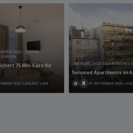
HEITEN 2025 – STARKE
N EUROPA
LIMEHOME HOLT SICH FRISCHES K
chert 75 Mio. Euro für
Serviced Apartments im A
ZEMBER 2025
/ LESEZEIT 1 MIN
30. SEPTEMBER 2025
/ LESE