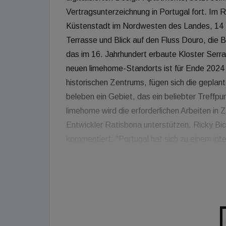
Vertragsunterzeichnung in Portugal fort. Im 
Küstenstadt im Nordwesten des Landes, 14 
Terrasse und Blick auf den Fluss Douro, die 
das im 16. Jahrhundert erbaute Kloster Serr
neuen limehome-Standorts ist für Ende 2024 
historischen Zentrums, fügen sich die geplan
beleben ein Gebiet, das ein beliebter Treffpu
limehome wird die erforderlichen Arbeiten i
Entwickler Ratisbona unterstützen. Ricky Bic
kommentiert: "Portugal hat sich zu einem inter
Anfragen von Investoren, Family Offices und
deshalb mit Interesse beobachten. Lissabon 
Wachstumsstrategie definitiv Schlüsselstädt
dank unseres hoch skalierbaren Geschäftsmod
mit attraktiven Angeboten live gehen. 2023 w
attraktives Hospitality-Angebot auszuweiten