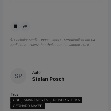
© Cachalot Media House GmbH - Veröffentlicht am 04.
April 2023 - zuletzt bearbeitet am 29. Januar 2026
Autor
SP
Stefan Posch
Tags
GBI
SMARTMENTS
REINER NITTKA
GERHARD MAYER