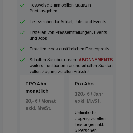
über gewerbliche Angebote etwa für Studierende
Testweise 3 Immobilien Magazin
bis hin zu den Serviced Apartments." Die
Printausgaben
Voraussetzungen haben sich durch den Einstieg des
Lesezeichen für Artikel, Jobs und Events
neuen Mehrheitsgesellschafters bei der GBI - dem
Erstellen von Pressemitteilungen, Events
britischen Immobilienfondsmanager Henderson
und Jobs
Park - noch einmal deutlich verbessert, trotz der
Erstellen eines ausführlichen Firmenprofils
allgemein schwierigen Zeiten in der Immobilienwelt.
Schalten Sie über unsere
ABONNEMENTS
Mayer: "Durch die hohe Eigenkapital-Ausstattung
weitere Funktionen frei und erhalten Sie den
sind wir in der Lage, Opportunitäten bei
vollen Zugang zu allen Artikeln!
Investments zu nutzen und schnelle
PRO Abo
Pro Abo
Entscheidungen zu treffen. Bei Bedarf können
monatlich
Investments direkt getätigt werden, ohne eine
120,- € / Jahr
20,- € / Monat
exkl. MwSt.
Kreditzusage abwarten zu müssen." Neben Wien
exkl. MwSt.
und Graz, wo die sechs bisherigen GBI Projekte
Unlimitierter
entstanden sind und teilweise auch selbst
Zugang zu allen
Leistungen inkl.
erfolgreich betrieben werden, stehen für Mayer
5 Personen