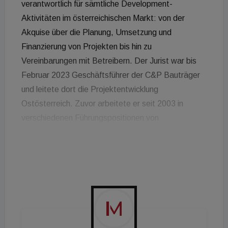
verantwortlich für sämtliche Development-
Aktivitäten im österreichischen Markt: von der
Akquise über die Planung, Umsetzung und
Finanzierung von Projekten bis hin zu
Vereinbarungen mit Betreibern. Der Jurist war bis
Februar 2023 Geschäftsführer der C&P Bauträger
und leitete dort die Projektentwicklung
Ostösterreich. Zuvor arbeitete er seit 2003 in
verschiedenen Führungspositionen von
Immobilienunternehmen sowie Kreditinstituten,
etwa bei der Raiffeisenbank International, der CA
Immobilien Anlagen, der immigon portfolio abbau,
der Soravia-Gruppe sowie der IBH Beteiligungs-
und Handelsgesellschaft. "Ein beeindruckender
Werdegang im österreichischen Immobilienmarkt",
betont Reiner Nittka, CEO der GBI Group: "Die