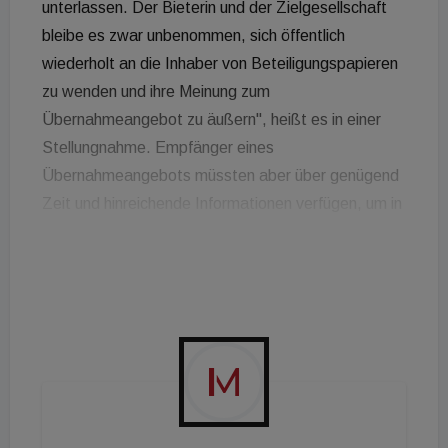
unterlassen. Der Bieterin und der Zielgesellschaft
bleibe es zwar unbenommen, sich öffentlich
wiederholt an die Inhaber von Beteiligungspapieren
zu wenden und ihre Meinung zum
Übernahmeangebot zu äußern", heißt es in einer
Stellungnahme. Empfänger eines
Übernahmeangebots müssten aber über genügend
Zeit und hinreichende Informationen verfügen, um in
voller Kenntnis der Sachlage ihre etwaige
Desinvestitionsentscheidung treffen zu können. Die
letzten medialen Äußerungen könnten nach Ansicht
des 3. Senats der Übernahmekommission dazu
führen, dass es bei Aktionären zu einem unrichtigen
oder irreführenden Verständnis der
Angebotsunterlage kommt. Mit Beschluss vom
17.05.2021 sei die Veröffentlichung der