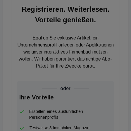
Angebotsunterlage nicht untersagt worden. Das
Registrieren. Weiterlesen.
bedeute jedoch nicht - entgegen der Behauptung
Vorteile genießen.
der Bieterin -, dass eine Genehmigung oder eine
Bestätigung der Transaktionssicherheit für die
Angebotsunterlage erteilt wurde, heißt es von der
Egal ob Sie exklusive Artikel, ein
Übernahmekommission weiter. Um
Unternehmensprofil anlegen oder Applikationen
Verunsicherungen am Markt vorzubeugen, hat die
wie unser interaktives Firmenbuch nutzen
wollen. Wir haben garantiert das richtige Abo-
Übernahmekommission nunmehr sowohl die Bieterin
Paket für Ihre Zwecke parat.
als auch die Zielgesellschaft aufgefordert,
Äußerungen zum gegenständlichen
Angebotsverfahren rechtzeitig vor ihrer
oder
Veröffentlichung der Übernahmekommission
Ihre Vorteile
anzuzeigen.
Erstellen eines ausführlichen
Personenprofils
Testweise 3 Immobilien Magazin