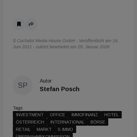
© Cachalot Media House GmbH - Veröffentlicht am 16.
Juni 2021 - zuletzt bearbeitet am 29. Januar 2026
Autor
SP
Stefan Posch
Tags
INVESTMENT
OFFICE
IMMOFINANZ
HOTEL
ÖSTERREICH
INTERNATIONAL
BÖRSE
RETAIL
MARKT
S IMMO
ÜBERNAHMEKOMMISSION