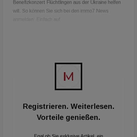
Benefizkonzert Flüchtlingen aus der Ukraine helfen
will. So können Sie sich bei den immo7 News
anmelden: Einfach auf
[url=http://immoseven.at/newsletteranmeldung.html
]immoseven.at[/url] klicken, Daten eingeben und
abonnieren. Schon werden Sie jeden Freitagmorgen
mit den wichtigsten Nachrichten der Woche in
unserem Web-TV-Format versorgt!
Registrieren. Weiterlesen.
Vorteile genießen.
Egal ob Sie exklusive Artikel, ein