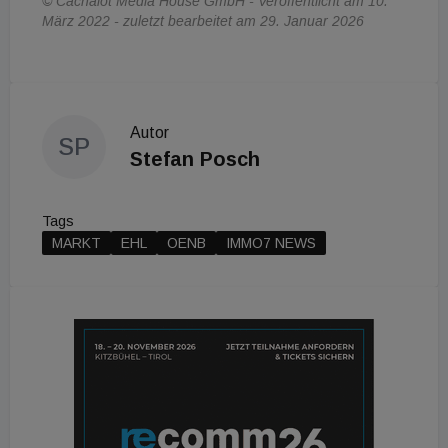
© Cachalot Media House GmbH - Veröffentlicht am 10.
März 2022 - zuletzt bearbeitet am 29. Januar 2026
Autor
SP
Stefan Posch
Tags
MARKT
EHL
OENB
IMMO7 NEWS