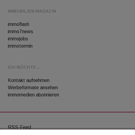
IMMOBILIEN MAGAZIN
immoflash
immo7news
immojobs
immotermin
ICH MÖCHTE...
Kontakt aufnehmen
Werbeformate ansehen
immomedien abonnieren
RSS-Feed