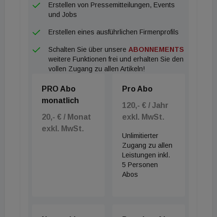
Erstellen von Pressemitteilungen, Events
Gebäudesektor etablieren zu können, empfiehlt die
und Jobs
ÖGNI die Anwendung der Madaster Plattform. Um
Erstellen eines ausführlichen Firmenprofils
dies zu unterstreichen können durch die Nutzung
Schalten Sie über unsere
ABONNEMENTS
von Madaster Bonuspunkte in der ÖGNI
weitere Funktionen frei und erhalten Sie den
Zertifizierung erzielt werden. Verstärkt durch eine
vollen Zugang zu allen Artikeln!
Kooperation möchte die ÖGNI gemeinsam mit
PRO Abo
Pro Abo
Ihren Mitgliedern die Anwendungen
monatlich
weiterentwickeln, um Themen wie Ökobilanz,
120,- € / Jahr
20,- € / Monat
exkl. MwSt.
CRREM, EU-Taxonomie, CSRD und Co. mit
exkl. MwSt.
Madaster abdecken zu können.
Unlimitierter
Zugang zu allen
Leistungen inkl.
5 Personen
Abos