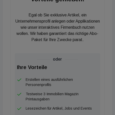
geschaffen.
Werner Weingraber, Geschäftsführer Madaster
Egal ob Sie exklusive Artikel, ein
Austria: „Wir freuen uns, in dieser Partnerschaft mit
Unternehmensprofil anlegen oder Applikationen
der ÖGNI Daten und Methoden sowie praktikable
wie unser interaktives Firmenbuch nutzen
wollen. Wir haben garantiert das richtige Abo-
Standards rund um Materialität und
Paket für Ihre Zwecke parat.
Kreislaufwirtschaft zu entwickeln, um in Zeiten der
Unsicherheit eine sinnvolle Orientierung für
zukünftige Immobilien zu ermöglichen!“ „Die
oder
Eindämmung des Ressourcenverbrauchs ist die
Ihre Vorteile
größte Herausforderung unserer Zeit. Um
Kreislaufwirtschaft effizient umzusetzen, brauchen
Erstellen eines ausführlichen
wir digitale Informationen über die Materialien, die
Personenprofils
verfügbar sind. Eine Lösung dafür ist Madaster“, so
Testweise 3 Immobilien Magazin
Peter Engert, Geschäftsführer ÖGNI. Um den
Printausgaben
längst benötigten Gebäuderessourcenpass und die
Lesezeichen für Artikel, Jobs und Events
Umsetzung der Kreislaufwirtschaft im