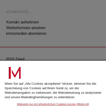
ICH MÖCHTE...
Kontakt aufnehmen
Werbeformate ansehen
immomedien abonnieren
RSS-Feed
AGB
Datenschutz
Wenn Sie auf „Alle Cookies akzeptieren“ klicken, stimmen Sie der
Kontakt
Speicherung von Cookies auf Ihrem Gerät zu, um die
Websitenavigation zu verbessern, die Websitenutzung zu analysieren
Impressum
und unsere Marketingbemühungen zu unterstützen.
Mediadaten
Webseite nur mit erforderlichen Cookies nutzen (Widerruf)