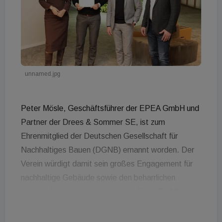
unnamed.jpg
Peter Mösle, Geschäftsführer der EPEA GmbH und
Partner der Drees & Sommer SE, ist zum
Ehrenmitglied der Deutschen Gesellschaft für
Nachhaltiges Bauen (DGNB) ernannt worden. Der
Verein würdigt damit sein großes Engagement für
nachhaltige Gebäude sowie den beharrlichen
Einsatz für die Circular Economy. Foto: DGNB
Vorstand Christine Lemaitre, DGNB Präsident
Amandus Samsøe Sattler und Johannes Kreißig