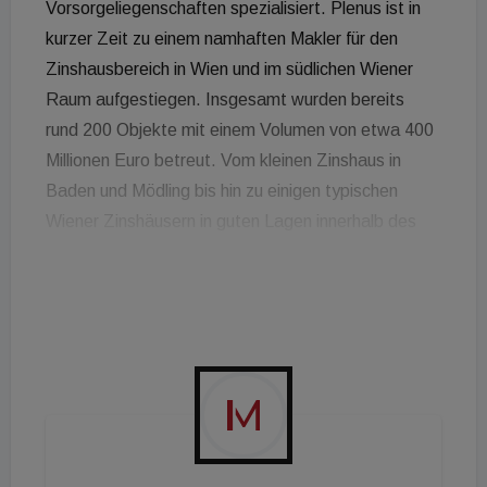
Vorsorgeliegenschaften spezialisiert. Plenus ist in
kurzer Zeit zu einem namhaften Makler für den
Zinshausbereich in Wien und im südlichen Wiener
Raum aufgestiegen. Insgesamt wurden bereits
rund 200 Objekte mit einem Volumen von etwa 400
Millionen Euro betreut. Vom kleinen Zinshaus in
Baden und Mödling bis hin zu einigen typischen
Wiener Zinshäusern in guten Lagen innerhalb des
Gürtels, wie dem 5., 8. und 9. Bezirk, sowie in den
Außenbezirken wurde eine breite Palette
interessanter Immobilien bereits erfolgreich
vermittelt. Neben Bestandsimmobilien ist auch die
effiziente Vermittlung mehrerer Liegenschaften in
und um Wien zur Entwicklung hochwertiger
Wohnbauträgerprojekte gelungen. Die Eröffnung
eines weiteren Standorts, neben dem