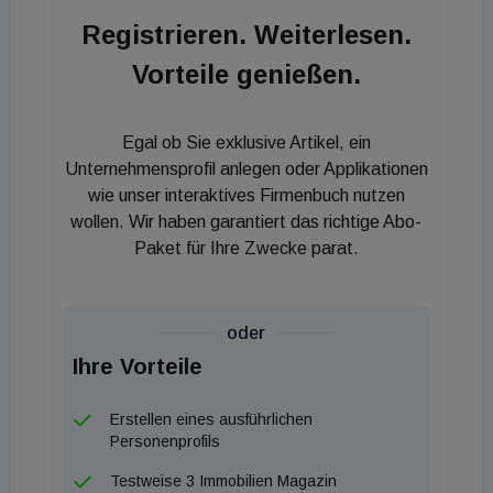
repräsentativen Firmensitz an der Tuchlauben im
Registrieren. Weiterlesen.
ersten Wiener Gemeindebezirk, war nur ein
Vorteile genießen.
logischer Schritt. Der Standort in Mödling öffnete im
vergangenen Jahr seine Türen und rückt das
Unternehmen näher an den wichtigen
Egal ob Sie exklusive Artikel, ein
Immobilienmarkt im südlichen Speckgürtel Wiens.
Unternehmensprofil anlegen oder Applikationen
Die Ziele für 2022 sind bereits gesteckt. Plenus
wie unser interaktives Firmenbuch nutzen
wollen. Wir haben garantiert das richtige Abo-
Immobilien setzt weiterhin auf einen
Paket für Ihre Zwecke parat.
qualitätsbetonten Expansionskurs und sucht dazu
die besten Investment-Makler und Immobilien-
Akquisiteure.
oder
Ihre Vorteile
Erstellen eines ausführlichen
Personenprofils
Testweise 3 Immobilien Magazin