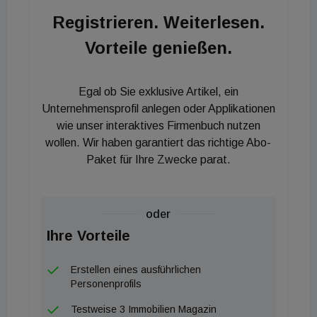
CESEE-Wohnimmobilienmärkte. Die OeNB geht
Registrieren. Weiterlesen.
davon aus, dass die hohen Inflationsraten und die
Vorteile genießen.
steigenden Zinsen die finanzielle Situation privater
Haushalte verschärfen könnten. Der starke
Preisauftrieb verringere die Kaufkraft privater
Egal ob Sie exklusive Artikel, ein
Haushalte, wodurch es ihnen erschwert werden
Unternehmensprofil anlegen oder Applikationen
könnte, ihre Wohnbaukredite zurückzuzahlen. Dem
wie unser interaktives Firmenbuch nutzen
wollen. Wir haben garantiert das richtige Abo-
würden steigende Zinsen gegenüber stehen, die
Paket für Ihre Zwecke parat.
nicht nur die Nachfrage nach neuen Krediten
beeinflussen, sondern es privaten Haushalten auch
schwerer machen dürften, laufende Kredite zu
oder
bedienen, wenn diese variabel verzinst sind. Wegen
Ihre Vorteile
explodierender Baukosten sowie dem Mangel an
Arbeitskräften und Baumaterialien bleibt das
Erstellen eines ausführlichen
Angebot auf dem Wohnimmobilienmarkt in CESEE
Personenprofils
weiterhin hinter der Nachfrage zurück. Diese Lücke
Testweise 3 Immobilien Magazin