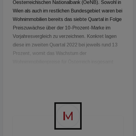
Oesterreichischen Nationalbank (OeNB). Sowohl in
Wien als auch im restlichen Bundesgebiet waren bei
Wohnimmobilien bereits das siebte Quartal in Folge
Preiszuwächse über der 10-Prozent-Marke im
Vorjahresvergleich zu verzeichnen. Konkret lagen
diese im zweiten Quartal 2022 bei jeweils rund 13
Prozent, womit das Wachstum der
Wohnimmobilienpreise für Österreich insgesamt
einen neuen Höchststand erreichte (13,1 Prozent
im Vorjahresvergleich gegenüber 12,3 Prozent zu
Beginn des Jahres). Die Wohnungsmärkte in
Zentral-, Ost- und Südosteuropa (CESEE)
verzeichneten trotz der COVID-19-Pandemie ein
auffallend hohes Preiswachstum Ende 2021 und
Anfang 2022. Der Krieg in der Ukraine bringt laut
der OeNB nun neue Herausforderungen für die