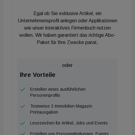
sind hocherfreut, unsere Kräfte mit PriceHubble
bündeln zu können“, fügt Valentin Peersman,
Egal ob Sie exklusive Artikel, ein
Geschäftsführer von Urbanease, hinzu.
Unternehmensprofil anlegen oder Applikationen
Nach der Übernahme der britischen Unternehmen
wie unser interaktives Firmenbuch nutzen
wollen. Wir haben garantiert das richtige Abo-
Dataloft und WhenFresh setzt PriceHubble mit
Paket für Ihre Zwecke parat.
dieser dritten Akquisition innerhalb weniger Monate
seine Wachstumsziele für Europa weiter fort.
oder
Ihre Vorteile
Erstellen eines ausführlichen
Personenprofils
Testweise 3 Immobilien Magazin
Printausgaben
Lesezeichen für Artikel, Jobs und Events
Erstellen von Pressemitteilungen, Events