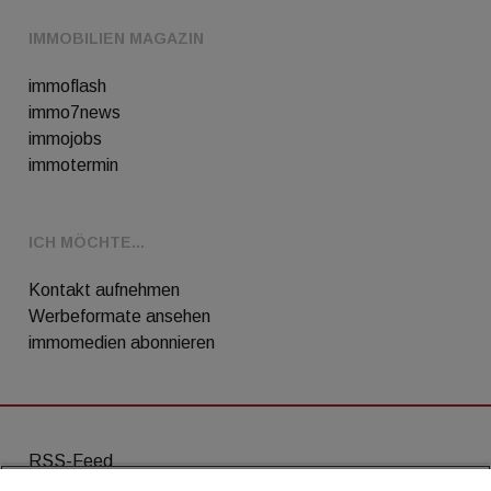
IMMOBILIEN MAGAZIN
immoflash
immo7news
immojobs
immotermin
ICH MÖCHTE...
Kontakt aufnehmen
Werbeformate ansehen
immomedien abonnieren
RSS-Feed