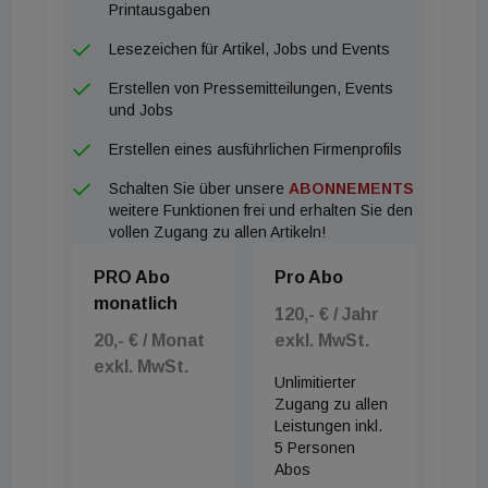
See im Schnitt um einiges höher als in anderen
Printausgaben
Urlaubsregionen ist. Die Gemeinden Gmunden und
Lesezeichen für Artikel, Jobs und Events
Hallstatt liegen hingegen mit 2.991 Euro bzw. 2.854
Erstellen von Pressemitteilungen, Events
Euro pro Quadratmeter weit unter dem
und Jobs
landesweiten Durchschnittspreis von 3.876 Euro.
Erstellen eines ausführlichen Firmenprofils
Was aber alle analysierten Ferien-Hotspots
Schalten Sie über unsere
ABONNEMENTS
gemeinsam haben, ist, dass der Kaufpreis von
weitere Funktionen frei und erhalten Sie den
2019 bis 2021 um knapp 20 Prozent gestiegen ist.
vollen Zugang zu allen Artikeln!
PRO Abo
Pro Abo
monatlich
120,- € / Jahr
20,- € / Monat
exkl. MwSt.
exkl. MwSt.
Unlimitierter
Zugang zu allen
Leistungen inkl.
5 Personen
Abos