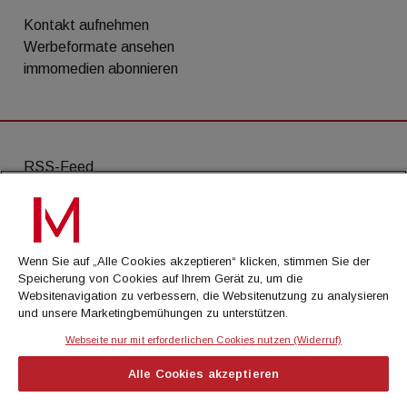
Kontakt aufnehmen
Werbeformate ansehen
immomedien abonnieren
RSS-Feed
AGB
Datenschutz
Wenn Sie auf „Alle Cookies akzeptieren“ klicken, stimmen Sie der
Kontakt
Speicherung von Cookies auf Ihrem Gerät zu, um die
Websitenavigation zu verbessern, die Websitenutzung zu analysieren
Impressum
und unsere Marketingbemühungen zu unterstützen.
Mediadaten
Webseite nur mit erforderlichen Cookies nutzen (Widerruf)
Alle Cookies akzeptieren
© Cachalot Media House GmbH - Alle Rechte
vorbehalten