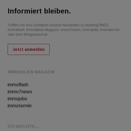
Informiert bleiben.
Treffen Sie eine Selektion unserer Newsletter zu buildingTIMES,
immoflash, Immobilien Magazin, immo7news, immojobs, immotermin
oder dem Morgenjournal
Jetzt anmelden
IMMOBILIEN MAGAZIN
immoflash
immo7news
immojobs
immotermin
ICH MÖCHTE...