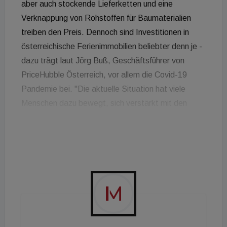
aber auch stockende Lieferketten und eine
Verknappung von Rohstoffen für Baumaterialien
treiben den Preis. Dennoch sind Investitionen in
österreichische Ferienimmobilien beliebter denn je -
dazu trägt laut Jörg Buß, Geschäftsführer von
PriceHubble Österreich, vor allem die Covid-19
Pandemie bei. "Die aktuelle Situation hat viele
Menschen dazu bewegt, sich verstärkt mit den
Urlaubsregionen im eigenen Land zu beschäftigen.
Wer schon immer ein Ferienobjekt gesucht hat,
kann für die verschiedenen Bedürfnisse noch gute
Investments ausfindig machen, muss dafür aber je
nach Region höhere Preise in Kauf nehmen", sagt
er. Wie sich die Preise für Objekte in begehrten
Ferienregionen in Österreich entwickelt haben, hat
das Schweizer PropTech PriceHubble im Zuge einer